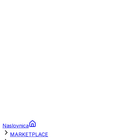
Plovila
Charter
Prikolice za plovila
Brodski rezervni dijelovi
Nautička oprema
Brodski motori
Turizam
Apartmani
Sobe
Kuće za odmor
Aranžmani
Naslovnica
MARKETPLACE