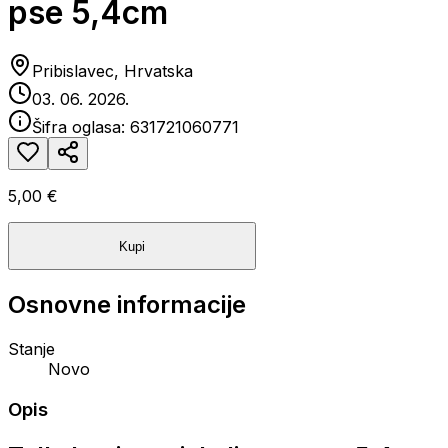
pse 5,4cm
Pribislavec, Hrvatska
03. 06. 2026.
Šifra oglasa:
631721060771
5,00 €
Kupi
Osnovne informacije
Stanje
Novo
Opis