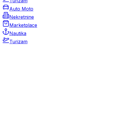
Turizam
Auto Moto
Nekretnine
Marketplace
Nautika
Turizam
Auto Moto
Rabljeni automobili
Novi automobili
Motocikli / motori
Gospodarska vozila
Rezervni dijelovi i oprema
Kamperi i kamp prikolice
Oldtimeri
Karambolirani automobili