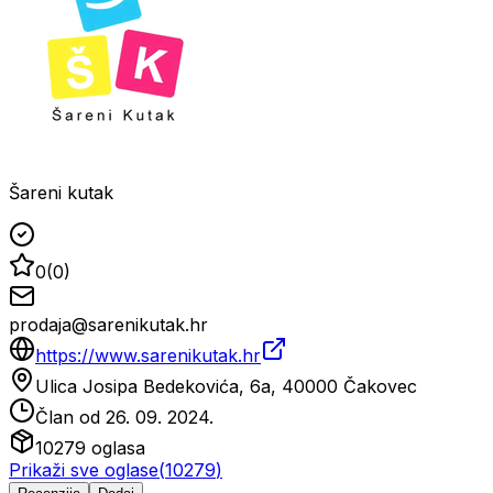
Šareni kutak
0
(
0
)
prodaja@sarenikutak.hr
https://www.sarenikutak.hr
Ulica Josipa Bedekovića, 6a, 40000 Čakovec
Član od
26. 09. 2024.
10279
oglasa
Prikaži sve oglase
(
10279
)