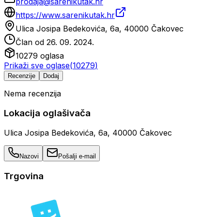
prodaja@sarenikutak.hr
https://www.sarenikutak.hr
Ulica Josipa Bedekovića, 6a, 40000 Čakovec
Član od
26. 09. 2024.
10279
oglasa
Prikaži sve oglase
(
10279
)
Recenzije
Dodaj
Nema recenzija
Lokacija oglašivača
Ulica Josipa Bedekovića, 6a, 40000 Čakovec
Nazovi
Pošalji e-mail
Trgovina