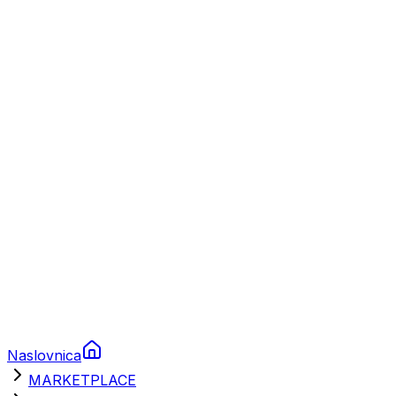
Plovila
Charter
Prikolice za plovila
Brodski rezervni dijelovi
Nautička oprema
Brodski motori
Turizam
Apartmani
Sobe
Kuće za odmor
Aranžmani
Naslovnica
MARKETPLACE