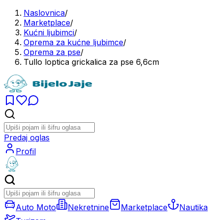
Naslovnica
/
Marketplace
/
Kućni ljubimci
/
Oprema za kućne ljubimce
/
Oprema za pse
/
Tullo loptica grickalica za pse 6,6cm
Predaj oglas
Profil
Auto Moto
Nekretnine
Marketplace
Nautika