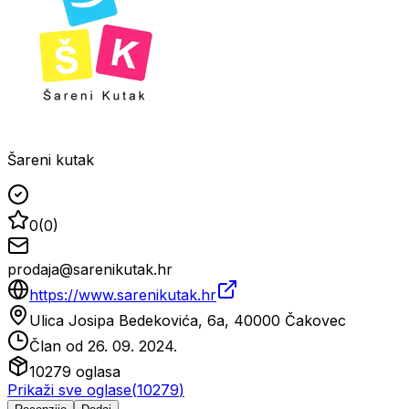
Šareni kutak
0
(
0
)
prodaja@sarenikutak.hr
https://www.sarenikutak.hr
Ulica Josipa Bedekovića, 6a, 40000 Čakovec
Član od
26. 09. 2024.
10279
oglasa
Prikaži sve oglase
(
10279
)