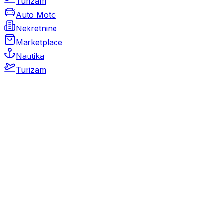
Turizam
Auto Moto
Nekretnine
Marketplace
Nautika
Turizam
Auto Moto
Rabljeni automobili
Novi automobili
Motocikli / motori
Gospodarska vozila
Rezervni dijelovi i oprema
Kamperi i kamp prikolice
Oldtimeri
Karambolirani automobili