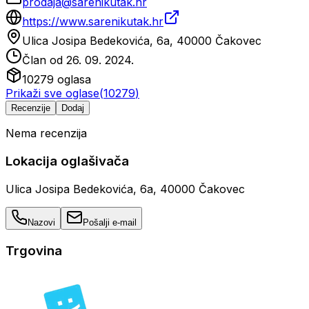
prodaja@sarenikutak.hr
https://www.sarenikutak.hr
Ulica Josipa Bedekovića, 6a, 40000 Čakovec
Član od
26. 09. 2024.
10279
oglasa
Prikaži sve oglase
(
10279
)
Recenzije
Dodaj
Nema recenzija
Lokacija oglašivača
Ulica Josipa Bedekovića, 6a, 40000 Čakovec
Nazovi
Pošalji e-mail
Trgovina