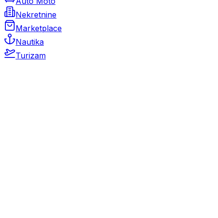
Auto Moto
Nekretnine
Marketplace
Nautika
Turizam
Auto Moto
Rabljeni automobili
Novi automobili
Motocikli / motori
Gospodarska vozila
Rezervni dijelovi i oprema
Kamperi i kamp prikolice
Oldtimeri
Karambolirani automobili