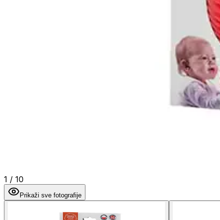
1
/
10
Prikaži sve fotografije