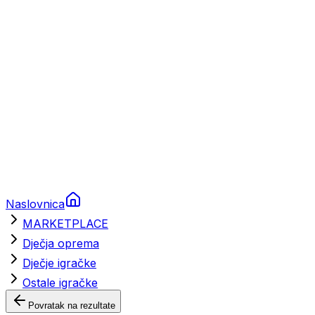
Brodski rezervni dijelovi
Nautička oprema
Brodski motori
Turizam
Apartmani
Sobe
Kuće za odmor
Aranžmani
Naslovnica
MARKETPLACE
Dječja oprema
Dječje igračke
Ostale igračke
Povratak na rezultate