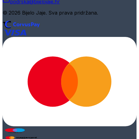
podrska@bijelojaje.hr
© 2026 Bijelo Jaje. Sva prava pridržana.