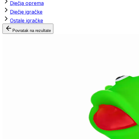
Dječja oprema
Dječje igračke
Ostale igračke
Povratak na rezultate