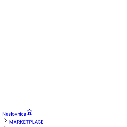
Plovila
Charter
Prikolice za plovila
Brodski rezervni dijelovi
Nautička oprema
Brodski motori
Turizam
Apartmani
Sobe
Kuće za odmor
Aranžmani
Naslovnica
MARKETPLACE