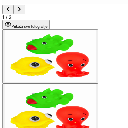
1
/
2
Prikaži sve fotografije