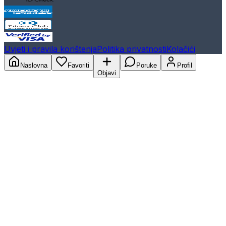
Uvjeti i pravila korištenja
Politika privatnosti
Kolačići
Naslovna
Favoriti
Poruke
Profil
Objavi