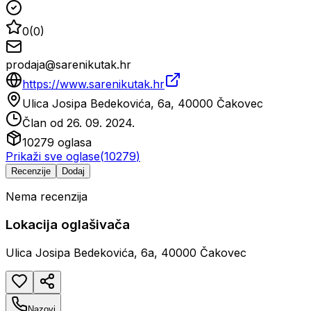
0
(
0
)
prodaja@sarenikutak.hr
https://www.sarenikutak.hr
Ulica Josipa Bedekovića, 6a, 40000 Čakovec
Član od
26. 09. 2024.
10279
oglasa
Prikaži sve oglase
(
10279
)
Recenzije
Dodaj
Nema recenzija
Lokacija oglašivača
Ulica Josipa Bedekovića, 6a, 40000 Čakovec
Nazovi