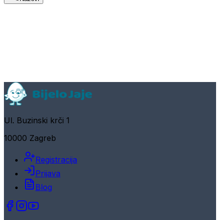
Ul. Buzinski krči 1
10000 Zagreb
Registracija
Prijava
Blog