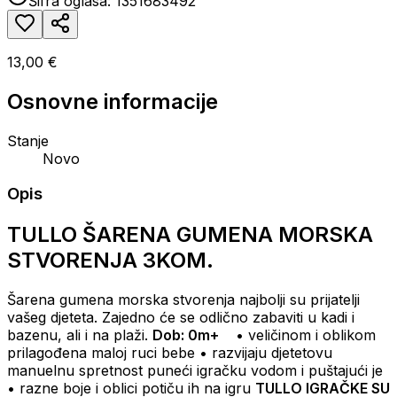
Šifra oglasa:
1351683492
13,00 €
Osnovne informacije
Stanje
Novo
Opis
TULLO ŠARENA GUMENA MORSKA
STVORENJA 3KOM.
Šarena gumena morska stvorenja najbolji su prijatelji
vašeg djeteta.
Zajedno će se odlično zabaviti u kadi i
bazenu, ali i na plaži.
Dob: 0m+
• veličinom i oblikom
prilagođena maloj ruci bebe
• razvijaju djetetovu
manuelnu spretnost puneći igračku vodom i puštajući je
• razne boje i oblici potiču ih na igru
TULLO IGRAČKE SU