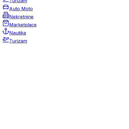
Turizam
Auto Moto
Nekretnine
Marketplace
Nautika
Turizam
Auto Moto
Rabljeni automobili
Novi automobili
Motocikli / motori
Gospodarska vozila
Rezervni dijelovi i oprema
Kamperi i kamp prikolice
Oldtimeri
Karambolirani automobili