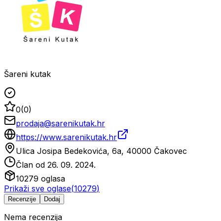
Šareni kutak
0
(
0
)
prodaja@sarenikutak.hr
https://www.sarenikutak.hr
Ulica Josipa Bedekovića, 6a, 40000 Čakovec
Član od
26. 09. 2024.
10279
oglasa
Prikaži sve oglase
(
10279
)
Recenzije
Dodaj
Nema recenzija