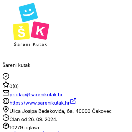
Šareni kutak
0
(
0
)
prodaja@sarenikutak.hr
https://www.sarenikutak.hr
Ulica Josipa Bedekovića, 6a, 40000 Čakovec
Član od
26. 09. 2024.
10279
oglasa