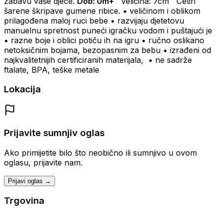
zabavu vaše djece.
Dob: 0m+
Veličina: 7cm
Četiri
šarene škripave gumene ribice.
• veličinom i oblikom
prilagođena maloj ruci bebe
• razvijaju djetetovu
manuelnu spretnost puneći igračku vodom i puštajući je
• razne boje i oblici potiču ih na igru
• ručno oslikano
netoksičnim bojama, bezopasnim za bebu
• izrađeni od
najkvalitetnijih certificiranih materijala,
• ne sadrže
ftalate, BPA, teške metale
Lokacija
Prijavite sumnjiv oglas
Ako primijetite bilo što neobično ili sumnjivo u ovom
oglasu, prijavite nam.
Prijavi oglas →
Trgovina