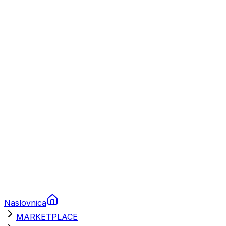
Plovila
Charter
Prikolice za plovila
Brodski rezervni dijelovi
Nautička oprema
Brodski motori
Turizam
Apartmani
Sobe
Kuće za odmor
Aranžmani
Naslovnica
MARKETPLACE