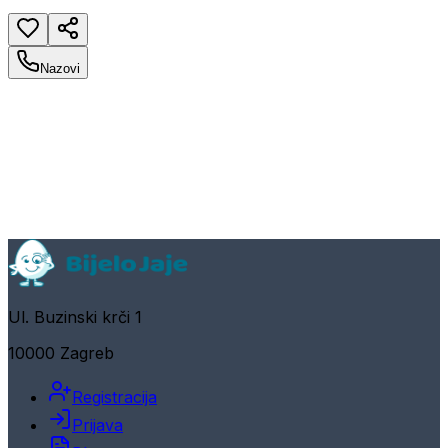
Nazovi
Ul. Buzinski krči 1
10000 Zagreb
Registracija
Prijava