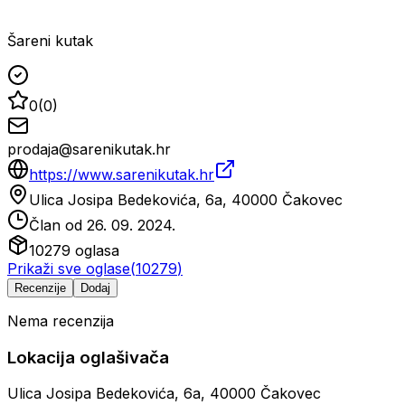
Šareni kutak
0
(
0
)
prodaja@sarenikutak.hr
https://www.sarenikutak.hr
Ulica Josipa Bedekovića, 6a, 40000 Čakovec
Član od
26. 09. 2024.
10279
oglasa
Prikaži sve oglase
(
10279
)
Recenzije
Dodaj
Nema recenzija
Lokacija oglašivača
Ulica Josipa Bedekovića, 6a, 40000 Čakovec