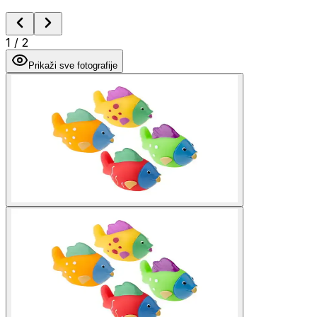
1
/
2
Prikaži sve fotografije