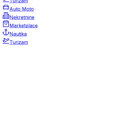
Turizam
Auto Moto
Nekretnine
Marketplace
Nautika
Turizam
Auto Moto
Rabljeni automobili
Novi automobili
Motocikli / motori
Gospodarska vozila
Rezervni dijelovi i oprema
Kamperi i kamp prikolice
Oldtimeri
Karambolirani automobili