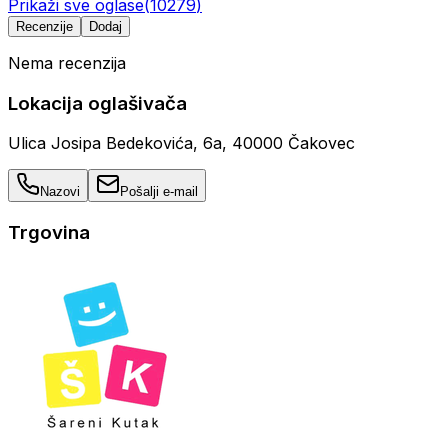
Prikaži sve oglase
(
10279
)
Recenzije
Dodaj
Nema recenzija
Lokacija oglašivača
Ulica Josipa Bedekovića, 6a, 40000 Čakovec
Nazovi
Pošalji e-mail
Trgovina