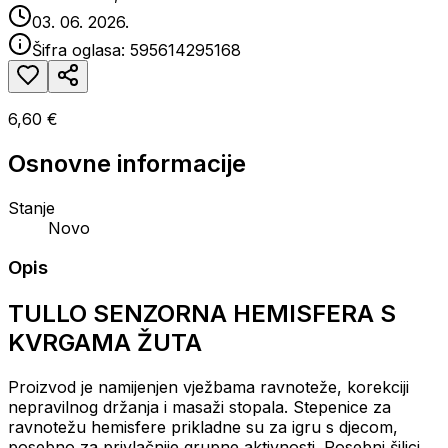
03. 06. 2026.
Šifra oglasa:
595614295168
6,60 €
Osnovne informacije
Stanje
Novo
Opis
TULLO SENZORNA HEMISFERA S
KVRGAMA ŽUTA
Proizvod je namijenjen vježbama ravnoteže, korekciji
nepravilnog držanja i masaži stopala.
Stepenice za
ravnotežu hemisfere prikladne su za igru ​​s djecom,
posebno za privlačnije grupne aktivnosti.
Posebni šiljci