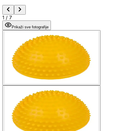
1
/
7
Prikaži sve fotografije