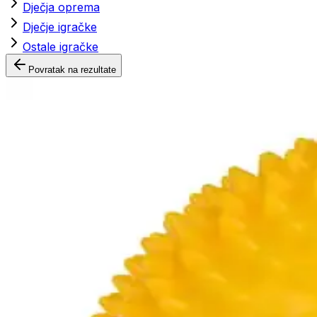
Dječja oprema
Dječje igračke
Ostale igračke
Povratak na rezultate