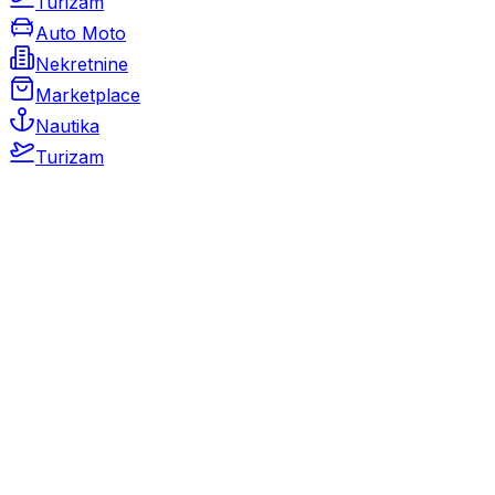
Turizam
Auto Moto
Nekretnine
Marketplace
Nautika
Turizam
Auto Moto
Rabljeni automobili
Novi automobili
Motocikli / motori
Gospodarska vozila
Rezervni dijelovi i oprema
Kamperi i kamp prikolice
Oldtimeri
Karambolirani automobili