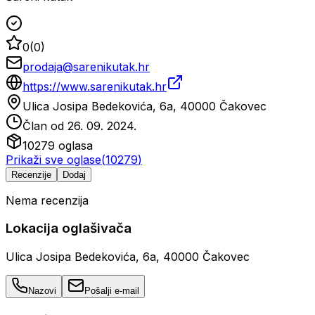
0
(
0
)
prodaja@sarenikutak.hr
https://www.sarenikutak.hr
Ulica Josipa Bedekovića, 6a, 40000 Čakovec
Član od
26. 09. 2024.
10279
oglasa
Prikaži sve oglase
(
10279
)
Recenzije
Dodaj
Nema recenzija
Lokacija oglašivača
Ulica Josipa Bedekovića, 6a, 40000 Čakovec
Nazovi
Pošalji e-mail