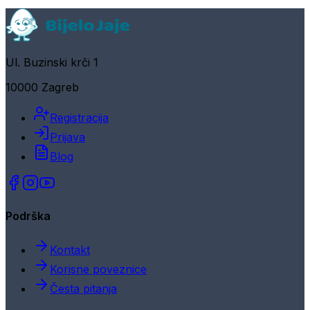
Ul. Buzinski krči 1
10000 Zagreb
Registracija
Prijava
Blog
Podrška
Kontakt
Korisne poveznice
Česta pitanja