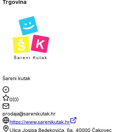
Trgovina
Šareni kutak
0
(
0
)
prodaja@sarenikutak.hr
https://www.sarenikutak.hr
Ulica Josipa Bedekovića, 6a, 40000 Čakovec