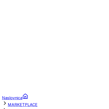
Plovila
Charter
Prikolice za plovila
Brodski rezervni dijelovi
Nautička oprema
Brodski motori
Turizam
Apartmani
Sobe
Kuće za odmor
Aranžmani
Naslovnica
MARKETPLACE