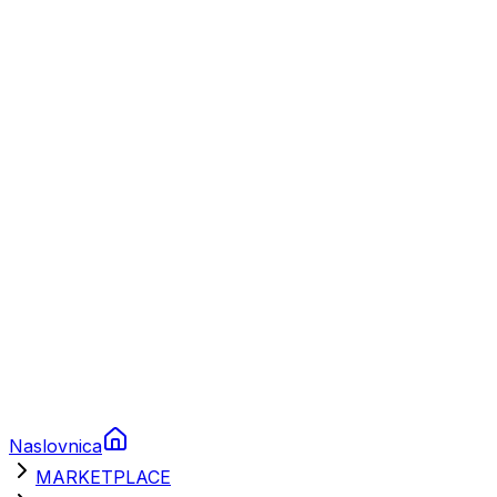
Plovila
Charter
Prikolice za plovila
Brodski rezervni dijelovi
Nautička oprema
Brodski motori
Turizam
Apartmani
Sobe
Kuće za odmor
Aranžmani
Naslovnica
MARKETPLACE