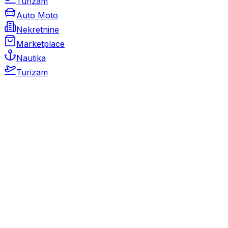
Turizam
Auto Moto
Nekretnine
Marketplace
Nautika
Turizam
Auto Moto
Rabljeni automobili
Novi automobili
Motocikli / motori
Gospodarska vozila
Rezervni dijelovi i oprema
Kamperi i kamp prikolice
Oldtimeri
Karambolirani automobili