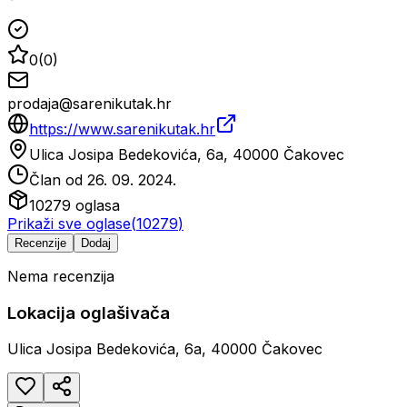
0
(
0
)
prodaja@sarenikutak.hr
https://www.sarenikutak.hr
Ulica Josipa Bedekovića, 6a, 40000 Čakovec
Član od
26. 09. 2024.
10279
oglasa
Prikaži sve oglase
(
10279
)
Recenzije
Dodaj
Nema recenzija
Lokacija oglašivača
Ulica Josipa Bedekovića, 6a, 40000 Čakovec