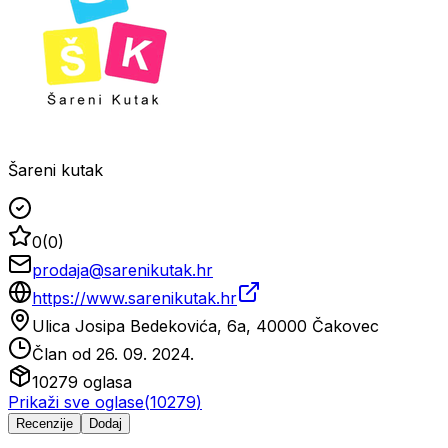
Šareni kutak
0
(
0
)
prodaja@sarenikutak.hr
https://www.sarenikutak.hr
Ulica Josipa Bedekovića, 6a, 40000 Čakovec
Član od
26. 09. 2024.
10279
oglasa
Prikaži sve oglase
(
10279
)
Recenzije
Dodaj