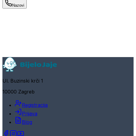
Nazovi
Ul. Buzinski krči 1
10000 Zagreb
Registracija
Prijava
Blog