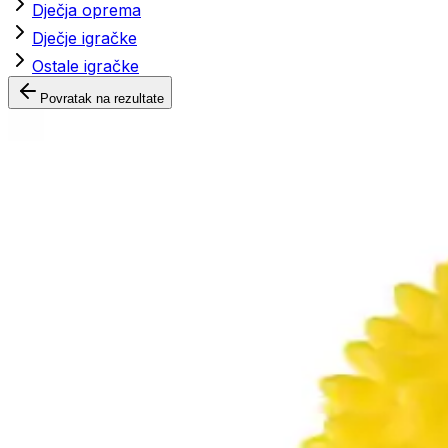
Dječja oprema
Dječje igračke
Ostale igračke
Povratak na rezultate