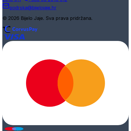
podrska@bijelojaje.hr
© 2026 Bijelo Jaje. Sva prava pridržana.