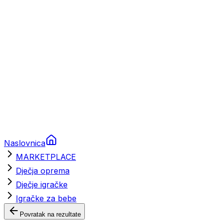
Brodski rezervni dijelovi
Nautička oprema
Brodski motori
Turizam
Apartmani
Sobe
Kuće za odmor
Aranžmani
Naslovnica
MARKETPLACE
Dječja oprema
Dječje igračke
Igračke za bebe
Povratak na rezultate