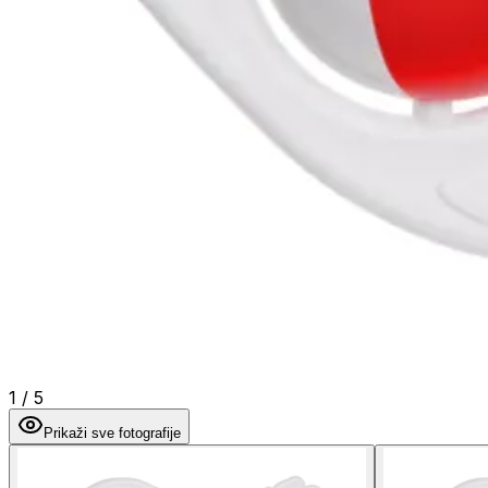
1
/
5
Prikaži sve fotografije