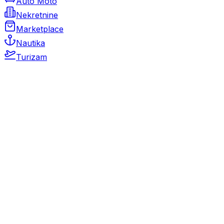
Auto Moto
Nekretnine
Marketplace
Nautika
Turizam
Auto Moto
Rabljeni automobili
Novi automobili
Motocikli / motori
Gospodarska vozila
Rezervni dijelovi i oprema
Kamperi i kamp prikolice
Oldtimeri
Karambolirani automobili