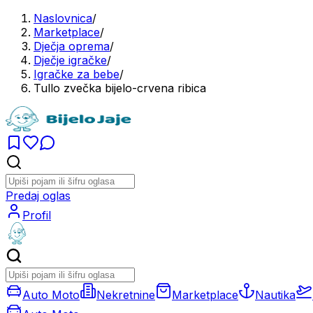
Naslovnica
/
Marketplace
/
Dječja oprema
/
Dječje igračke
/
Igračke za bebe
/
Tullo zvečka bijelo-crvena ribica
Predaj oglas
Profil
Auto Moto
Nekretnine
Marketplace
Nautika