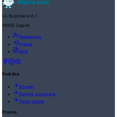
Ul. Buzinski krči 1
10000 Zagreb
Registracija
Prijava
Blog
Podrška
Kontakt
Korisne poveznice
Česta pitanja
Pravno