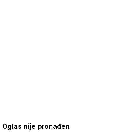
Nautička oprema
Brodski motori
Turizam
Apartmani
Sobe
Kuće za odmor
Aranžmani
Oglas nije pronađen