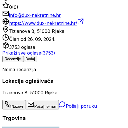
0
(
0
)
info@dux-nekretnine.hr
https://www.dux-nekretnine.hr/
Tizianova 8, 51000 Rijeka
Član od
26. 09. 2024.
3753
oglasa
Prikaži sve oglase
(
3753
)
Recenzije
Dodaj
Nema recenzija
Lokacija oglašivača
Tizianova 8, 51000 Rijeka
Pošalji poruku
Nazovi
Pošalji e-mail
Trgovina