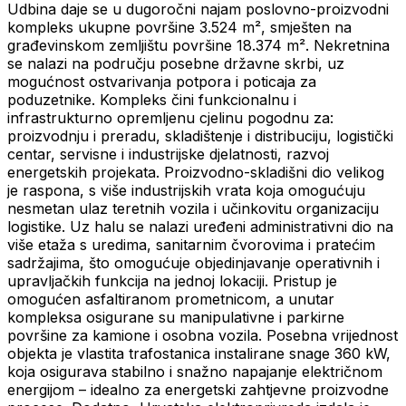
Udbina daje se u dugoročni najam poslovno-proizvodni
kompleks ukupne površine 3.524 m², smješten na
građevinskom zemljištu površine 18.374 m². Nekretnina
se nalazi na području posebne državne skrbi, uz
mogućnost ostvarivanja potpora i poticaja za
poduzetnike. Kompleks čini funkcionalnu i
infrastrukturno opremljenu cjelinu pogodnu za:
proizvodnju i preradu, skladištenje i distribuciju, logistički
centar, servisne i industrijske djelatnosti, razvoj
energetskih projekata. Proizvodno-skladišni dio velikog
je raspona, s više industrijskih vrata koja omogućuju
nesmetan ulaz teretnih vozila i učinkovitu organizaciju
logistike. Uz halu se nalazi uređeni administrativni dio na
više etaža s uredima, sanitarnim čvorovima i pratećim
sadržajima, što omogućuje objedinjavanje operativnih i
upravljačkih funkcija na jednoj lokaciji. Pristup je
omogućen asfaltiranom prometnicom, a unutar
kompleksa osigurane su manipulativne i parkirne
površine za kamione i osobna vozila. Posebna vrijednost
objekta je vlastita trafostanica instalirane snage 360 kW,
koja osigurava stabilno i snažno napajanje električnom
energijom – idealno za energetski zahtjevne proizvodne