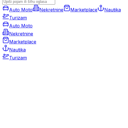
Auto Moto
Nekretnine
Marketplace
Nautika
Turizam
Auto Moto
Nekretnine
Marketplace
Nautika
Turizam
Auto Moto
Rabljeni automobili
Novi automobili
Motocikli / motori
Gospodarska vozila
Rezervni dijelovi i oprema
Kamperi i kamp prikolice