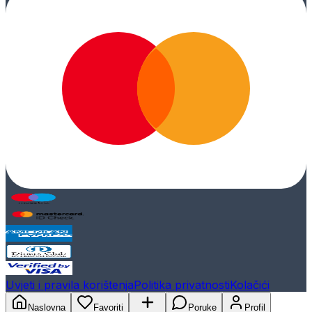
Uvjeti i pravila korištenja
Politika privatnosti
Kolačići
Naslovna
Favoriti
Poruke
Profil