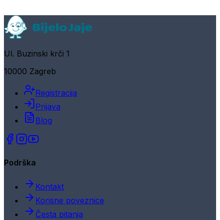
Ul. Buzinski krči 1
10000 Zagreb
Registracija
Prijava
Blog
Podrška
Kontakt
Korisne poveznice
Česta pitanja