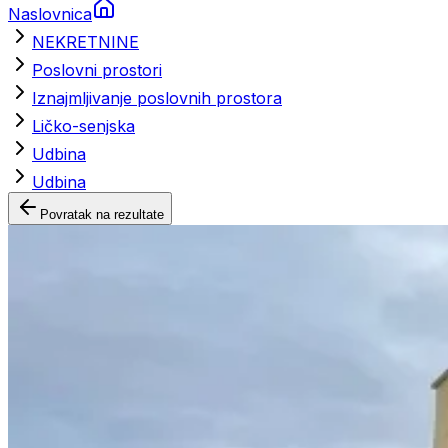
Naslovnica
NEKRETNINE
Poslovni prostori
Iznajmljivanje poslovnih prostora
Ličko-senjska
Udbina
Udbina
Povratak na rezultate