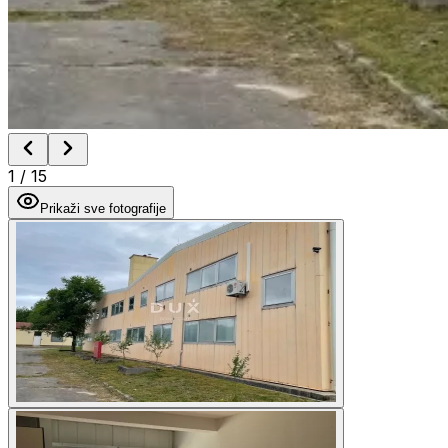
1
/
15
Prikaži sve fotografije