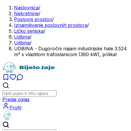
Naslovnica
/
Nekretnine
/
Poslovni prostori
/
Iznajmljivanje poslovnih prostora
/
Ličko senjska
/
Udbina
/
Udbina
/
UDBINA - Dugoročni najam industrijske hale 3.524
m² s vlastitom trafostanicom (360 kW), prilika!
Predaj oglas
Profil