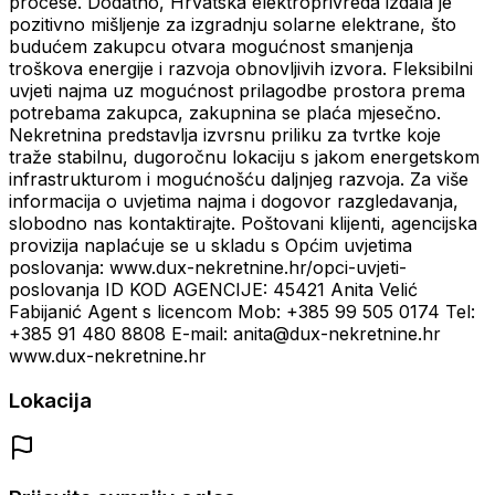
procese. Dodatno, Hrvatska elektroprivreda izdala je
pozitivno mišljenje za izgradnju solarne elektrane, što
budućem zakupcu otvara mogućnost smanjenja
troškova energije i razvoja obnovljivih izvora. Fleksibilni
uvjeti najma uz mogućnost prilagodbe prostora prema
potrebama zakupca, zakupnina se plaća mjesečno.
Nekretnina predstavlja izvrsnu priliku za tvrtke koje
traže stabilnu, dugoročnu lokaciju s jakom energetskom
infrastrukturom i mogućnošću daljnjeg razvoja. Za više
informacija o uvjetima najma i dogovor razgledavanja,
slobodno nas kontaktirajte. Poštovani klijenti, agencijska
provizija naplaćuje se u skladu s Općim uvjetima
poslovanja: www.dux-nekretnine.hr/opci-uvjeti-
poslovanja ID KOD AGENCIJE: 45421 Anita Velić
Fabijanić Agent s licencom Mob: +385 99 505 0174 Tel:
+385 91 480 8808 E-mail: anita@dux-nekretnine.hr
www.dux-nekretnine.hr
Lokacija