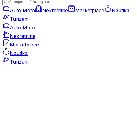
Auto Moto
Nekretnine
Marketplace
Nautika
Turizam
Auto Moto
Nekretnine
Marketplace
Nautika
Turizam
Auto Moto
Rabljeni automobili
Novi automobili
Motocikli / motori
Gospodarska vozila
Rezervni dijelovi i oprema
Kamperi i kamp prikolice