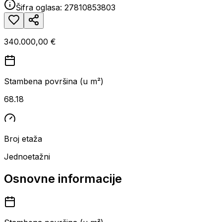
Šifra oglasa:
27810853803
340.000,00 €
Stambena površina (u m²)
68.18
Broj etaža
Jednoetažni
Osnovne informacije