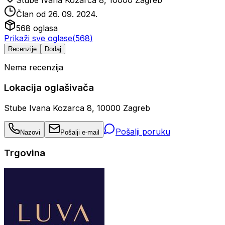
Stube Ivana Kozarca 8, 10000 Zagreb
Član od
26. 09. 2024.
568
oglasa
Prikaži sve oglase
(
568
)
Recenzije
Dodaj
Nema recenzija
Lokacija oglašivača
Stube Ivana Kozarca 8, 10000 Zagreb
Pošalji poruku
Nazovi
Pošalji e-mail
Trgovina