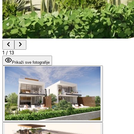
1
/
13
Prikaži sve fotografije