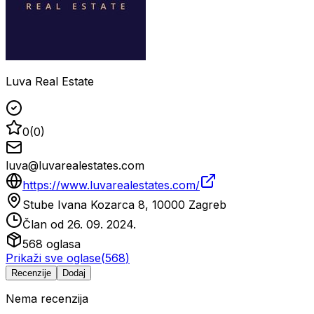
Luva Real Estate
0
(
0
)
luva@luvarealestates.com
https://www.luvarealestates.com/
Stube Ivana Kozarca 8, 10000 Zagreb
Član od
26. 09. 2024.
568
oglasa
Prikaži sve oglase
(
568
)
Recenzije
Dodaj
Nema recenzija