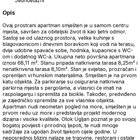
Jednoetažni
Opis
Ovaj prostrani apartman smješten je u samom centru
mjesta, savršen za obiteljski život ili kao ljetni odmor.
Sastoji se od ulaznog prostora, velike kuhinje s
blagovaonicom i dnevnim boravkom koji vodi na terasu,
dvije udobne spavaće sobe, hodnika, kupaonice s WC-
om i dodatnog WC-a. Ukupna neto površina apartmana
iznosi 68,11 m². Stanu pripada natkrivena tarasa 8,25m² i
nenatkrivena tarasa 8,10m². Stan je svijetao, prozračan i
opremljen vrhunskim materijalima. Smješten je na prvom
katu objekta. Za parkiranje su osigurana natkrivena
parkirna mjesta s pergolama, a vlasnici će imati na
raspolaganju i spremišta za bicikle. Također, predviđeno
je zajedničko spremište za sve vlasnike objekta.
Apartman nudi neometan pogled na more, smješten je u
prvom redu uz more i predstavlja projekt modernog
dizajna i visoke kvalitete. Otok Ugljan poznat je po svojoj
bogatoj povijesti i prirodnoj ljepoti, te nudi mnoge
sadržaje za ugodan život tijekom cijele godine. U
neposrednoj blizini nalaze se trgovine, restorani i ostale