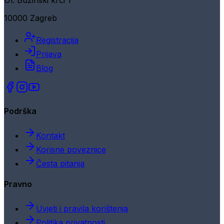
Ul. Buzinski krči 1
10000 Zagreb
Registracija
Prijava
Blog
Podrška
Kontakt
Korisne poveznice
Česta pitanja
Pravno
Uvjeti i pravila korištenja
Politika privatnosti