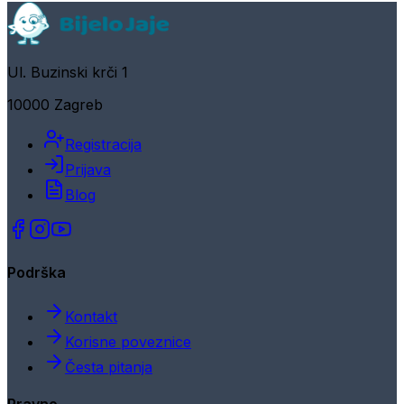
Ul. Buzinski krči 1
10000 Zagreb
Registracija
Prijava
Blog
Podrška
Kontakt
Korisne poveznice
Česta pitanja