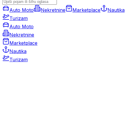
Auto Moto
Nekretnine
Marketplace
Nautika
Turizam
Auto Moto
Nekretnine
Marketplace
Nautika
Turizam
Auto Moto
Rabljeni automobili
Novi automobili
Motocikli / motori
Gospodarska vozila
Rezervni dijelovi i oprema
Kamperi i kamp prikolice