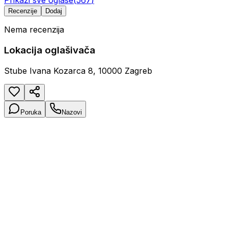
Prikaži sve oglase
(
567
)
Recenzije
Dodaj
Nema recenzija
Lokacija oglašivača
Stube Ivana Kozarca 8, 10000 Zagreb
Poruka
Nazovi