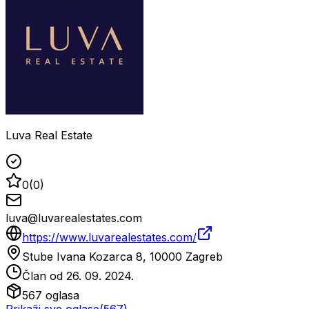
Luva Real Estate
0
(
0
)
luva@luvarealestates.com
https://www.luvarealestates.com/
Stube Ivana Kozarca 8, 10000 Zagreb
Član od
26. 09. 2024.
567
oglasa