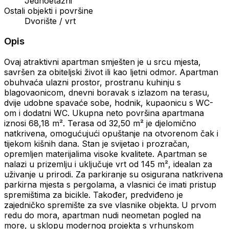
Jednoetažni
Ostali objekti i površine
Dvorište / vrt
Opis
Ovaj atraktivni apartman smješten je u srcu mjesta,
savršen za obiteljski život ili kao ljetni odmor. Apartman
obuhvaća ulazni prostor, prostranu kuhinju s
blagovaonicom, dnevni boravak s izlazom na terasu,
dvije udobne spavaće sobe, hodnik, kupaonicu s WC-
om i dodatni WC. Ukupna neto površina apartmana
iznosi 68,18 m². Terasa od 32,50 m² je djelomično
natkrivena, omogućujući opuštanje na otvorenom čak i
tijekom kišnih dana. Stan je svijetao i prozračan,
opremljen materijalima visoke kvalitete. Apartman se
nalazi u prizemlju i uključuje vrt od 145 m², idealan za
uživanje u prirodi. Za parkiranje su osigurana natkrivena
parkirna mjesta s pergolama, a vlasnici će imati pristup
spremištima za bicikle. Također, predviđeno je
zajedničko spremište za sve vlasnike objekta. U prvom
redu do mora, apartman nudi neometan pogled na
more, u sklopu modernog projekta s vrhunskom