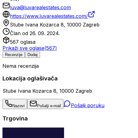
luva@luvarealestates.com
https://www.luvarealestates.com/
Stube Ivana Kozarca 8, 10000 Zagreb
Član od
26. 09. 2024.
567
oglasa
Prikaži sve oglase
(
567
)
Recenzije
Dodaj
Nema recenzija
Lokacija oglašivača
Stube Ivana Kozarca 8, 10000 Zagreb
Pošalji poruku
Nazovi
Pošalji e-mail
Trgovina