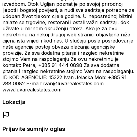
izvedbom. Otok Ugljan poznat je po svojoj prirodnoj
ljepoti i bogatoj povijesti, a nudi sve sadržaje potrebne za
udoban život tijekom cijele godine. U neposrednoj blizini
nalaze se trgovine, restorani i ostali važni sadržaji, dok
uživate u mirnom okruženju otoka. Ako je za ovu
nekretninu na nekoj drugoj web stranici objavljena niža
cijena ista vrijedi i kod nas. U slučaju posla posredovanja
naše agencije postoji obveza plaćanja agencijske
provizije. Za sva dodatna pitanja i razgled nekretnine
stojimo Vam na raspolaganju Za ovu nekretninu je
kontakt: Petra, +385 91 444 0898 Za sva dodatna
pitanja i razgled nekretnine stojimo Vam na raspolaganju.
ID KOD AGENCIJE: 15322 Ivan Jelaska Mob: +385 91
288 0082 E-mail: ivan@luvarealestates.com
www.luvarealestates.com
Lokacija
Prijavite sumnjiv oglas