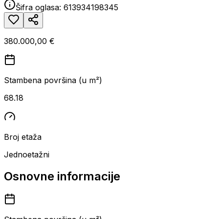
Šifra oglasa:
613934198345
380.000,00 €
Stambena površina (u m²)
68.18
Broj etaža
Jednoetažni
Osnovne informacije