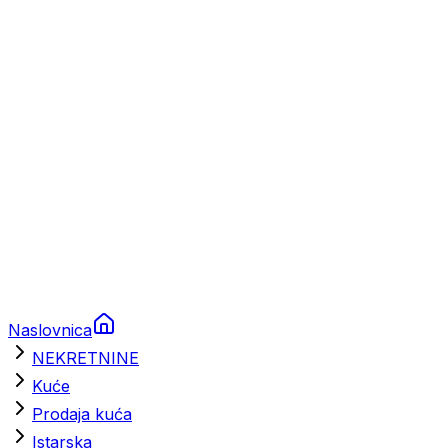
Prikolice za plovila
Brodski rezervni dijelovi
Nautička oprema
Brodski motori
Turizam
Apartmani
Sobe
Kuće za odmor
Aranžmani
Naslovnica
NEKRETNINE
Kuće
Prodaja kuća
Istarska