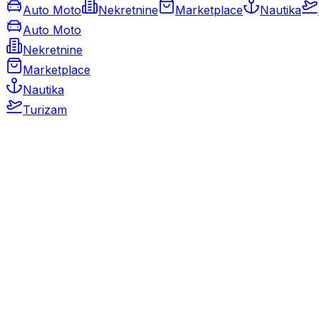
Auto Moto
Nekretnine
Marketplace
Nautika
Auto Moto
Nekretnine
Marketplace
Nautika
Turizam
Auto Moto
Rabljeni automobili
Novi automobili
Motocikli / motori
Gospodarska vozila
Rezervni dijelovi i oprema
Kamperi i kamp prikolice
Oldtimeri