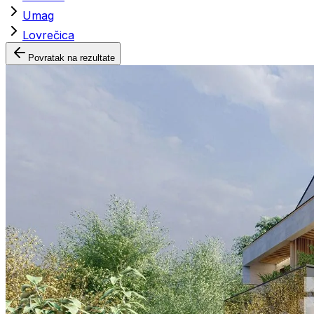
Umag
Lovrečica
Povratak na rezultate