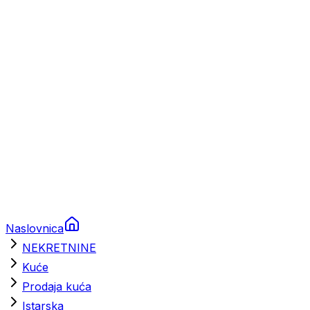
Prikolice za plovila
Brodski rezervni dijelovi
Nautička oprema
Brodski motori
Turizam
Apartmani
Sobe
Kuće za odmor
Aranžmani
Naslovnica
NEKRETNINE
Kuće
Prodaja kuća
Istarska