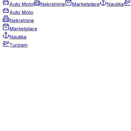
Auto Moto
Nekretnine
Marketplace
Nautika
Auto Moto
Nekretnine
Marketplace
Nautika
Turizam
Auto Moto
Rabljeni automobili
Novi automobili
Motocikli / motori
Gospodarska vozila
Rezervni dijelovi i oprema
Kamperi i kamp prikolice
Oldtimeri