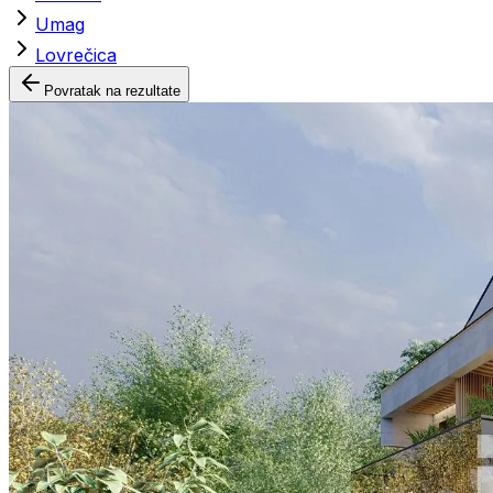
Umag
Lovrečica
Povratak na rezultate