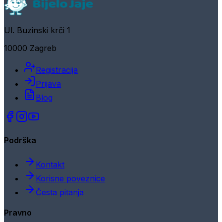
Ul. Buzinski krči 1
10000 Zagreb
Registracija
Prijava
Blog
Podrška
Kontakt
Korisne poveznice
Česta pitanja
Pravno