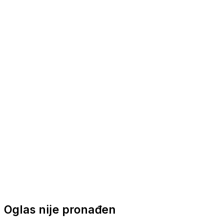
Nautička oprema
Brodski motori
Turizam
Apartmani
Sobe
Kuće za odmor
Aranžmani
Oglas nije pronađen