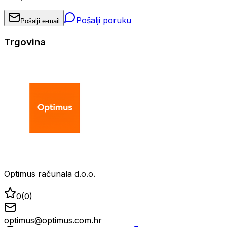
Pošalji poruku
Pošalji e-mail
Trgovina
Optimus računala d.o.o.
0
(
0
)
optimus@optimus.com.hr