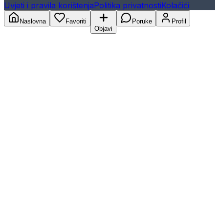
Uvjeti i pravila korištenja
Politika privatnosti
Kolačići
Naslovna
Favoriti
Poruke
Profil
Objavi