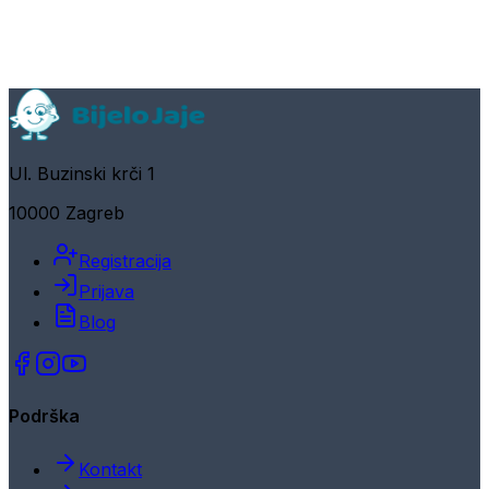
Ul. Buzinski krči 1
10000 Zagreb
Registracija
Prijava
Blog
Podrška
Kontakt