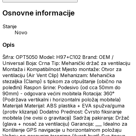
Osnovne informacije
Stanje
Novo
Opis
Šifra: OPT5050 Model: H97+C102 Brand: OEM /
Universal Boja: Crna Tip: Mehanički držač za ventilaciju
Montaža i Kompatibilnost Mjesto montaže: Otvor za
ventilaciju (Air Vent Clip) Mehanizam: Mehanička
stezaljka (Clamp) s tipkom za otpuštanje (obično na
poleđini) Raspon širine: Podesivo (od cca 50mm do
90mm) - odgovara većini mobitela Rotacija: 360°
(Podržava vertikalni i horizontalni položaj mobitela)
Materijali Materijal: ABS plastika + EVA spužva/guma
(protiv klizanja) Dodatno Prednost: Čvrsto fiksiranje
mobitela (ne ovisi o gravitaciji) Sadržaj pakiranja: Držač
(glava + nosač za ventilaciju) Garancija: ___ Idealno za
Korištenje GPS navigacije u horizontalnom položaju
Vožnju po neravnim terenima (čvrsti hvat) Sve tipove