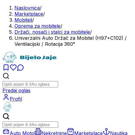
Naslovnica
/
Marketplace
/
Mobiteli
/
Oprema za mobitele
/
Držači, nosači i stalci za mobitele
/
Univerzalni Auto Držač za Mobitel (H97+C102) /
Ventilacijski / Rotacija 360°
Predaj oglas
Profil
Auto Moto
Nekretnine
Marketplace
Nautika