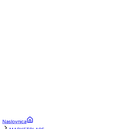
Nautika
Plovila
Charter
Prikolice za plovila
Brodski rezervni dijelovi
Nautička oprema
Brodski motori
Turizam
Apartmani
Sobe
Kuće za odmor
Aranžmani
Naslovnica