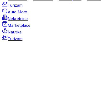
Turizam
Auto Moto
Nekretnine
Marketplace
Nautika
Turizam
Auto Moto
Rabljeni automobili
Novi automobili
Motocikli / motori
Gospodarska vozila
Rezervni dijelovi i oprema
Kamperi i kamp prikolice
Oldtimeri