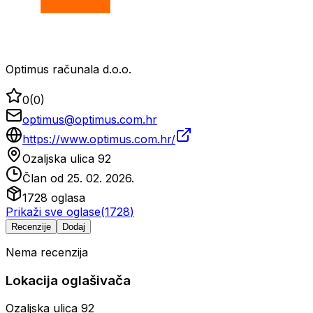
Optimus računala d.o.o.
0
(
0
)
optimus@optimus.com.hr
https://www.optimus.com.hr/
Ozaljska ulica 92
Član od
25. 02. 2026.
1728
oglasa
Prikaži sve oglase
(
1728
)
Recenzije
Dodaj
Nema recenzija
Lokacija oglašivača
Ozaljska ulica 92