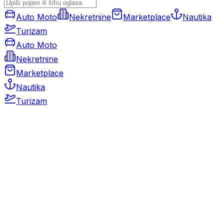
Auto Moto
Nekretnine
Marketplace
Nautika
Turizam
Auto Moto
Nekretnine
Marketplace
Nautika
Turizam
Auto Moto
Rabljeni automobili
Novi automobili
Motocikli / motori
Gospodarska vozila
Rezervni dijelovi i oprema
Kamperi i kamp prikolice