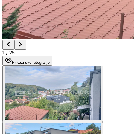
1
/
25
Prikaži sve fotografije