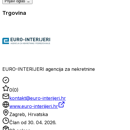
Prijavi oglas →
Trgovina
EURO-INTERIJERI agencija za nekretnine
0
(
0
)
kontakt@euro-interijeri.hr
www.euro-interiijeri.hr
Zagreb, Hrvatska
Član od
30. 04. 2026.