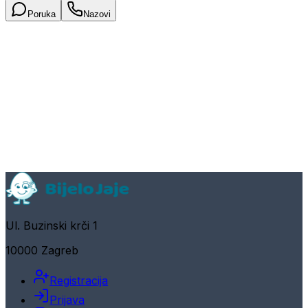
Poruka
Nazovi
Ul. Buzinski krči 1
10000 Zagreb
Registracija
Prijava