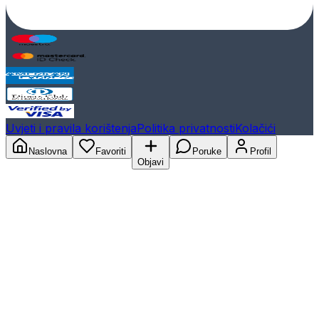
Uvjeti i pravila korištenja
Politika privatnosti
Kolačići
Naslovna
Favoriti
Poruke
Profil
Objavi