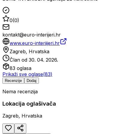
0
(
0
)
kontakt@euro-interijeri.hr
www.euro-interiijeri.hr
Zagreb, Hrvatska
Član od
30. 04. 2026.
83
oglasa
Prikaži sve oglase
(
83
)
Recenzije
Dodaj
Nema recenzija
Lokacija oglašivača
Zagreb, Hrvatska