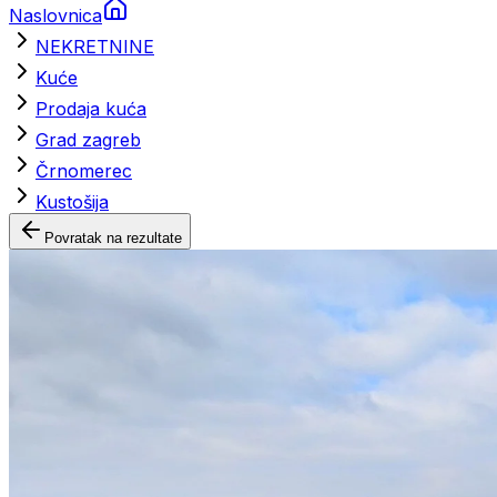
Naslovnica
NEKRETNINE
Kuće
Prodaja kuća
Grad zagreb
Črnomerec
Kustošija
Povratak na rezultate