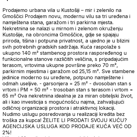
Prodajemo urbana vila u Kustošiji – mir i zelenilo na
Gmoščici Prodajem novu, modernu vilu sa tri uređena i
namještena stana, garažom i tri parkirna mjesta.
Nekretnina se nalazi u mirnom i zelenom okruženju
Kustošije, na obroncima Gmoščice, gdje se spajaju
priroda, tišina i potpuna privatnost, a ujedno je u blizini
svih potrebnih gradskih sadržaja. Kuća raspolaže s
ukupno 140 m² stambenog prostora raspoređenog u
funkcionalne stanove različitih veličina, s pripadajućim
terasom, vrtovima ukupne površine preko 70 m²,
parkirnim mjestima i garažom od 25,15 m². Sve stambene
jedinice moderno su uređene, potpuno namještene i
odmah useljive. - garsonjera = 25 m² - dvosoban stan s
vrtom i PM = 50 m² - trosoban stan s terasom i vrtom =
65 m² Ova nekretnina idealna je za miran obiteljski život,
ali i kao investicija s mogućnošću najma, zahvaljujući
odličnoj organizaciji prostora i atraktivnoj lokaciji.
Nudimo uslugu posredovanja u realizaciji kredita bez
troška za kupca! ŽELITE LI PRODATI SVOJU KUĆU?
AGENCIJSKA USLUGA KOD PRODAJE KUĆA VEĆ OD
2%!