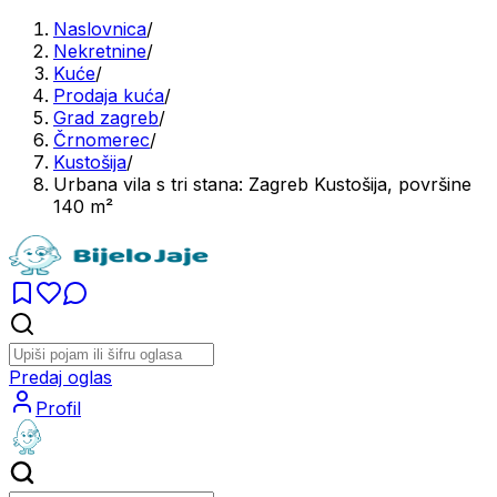
Naslovnica
/
Nekretnine
/
Kuće
/
Prodaja kuća
/
Grad zagreb
/
Črnomerec
/
Kustošija
/
Urbana vila s tri stana: Zagreb Kustošija, površine
140 m²
Predaj oglas
Profil