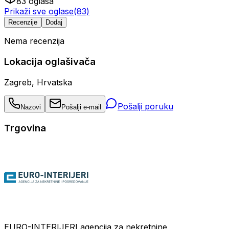
83
oglasa
Prikaži sve oglase
(
83
)
Recenzije
Dodaj
Nema recenzija
Lokacija oglašivača
Zagreb, Hrvatska
Pošalji poruku
Nazovi
Pošalji e-mail
Trgovina
EURO-INTERIJERI agencija za nekretnine