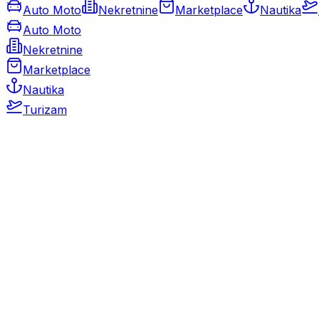
Auto Moto
Nekretnine
Marketplace
Nautika
Auto Moto
Nekretnine
Marketplace
Nautika
Turizam
Auto Moto
Rabljeni automobili
Novi automobili
Motocikli / motori
Gospodarska vozila
Rezervni dijelovi i oprema
Kamperi i kamp prikolice
Oldtimeri