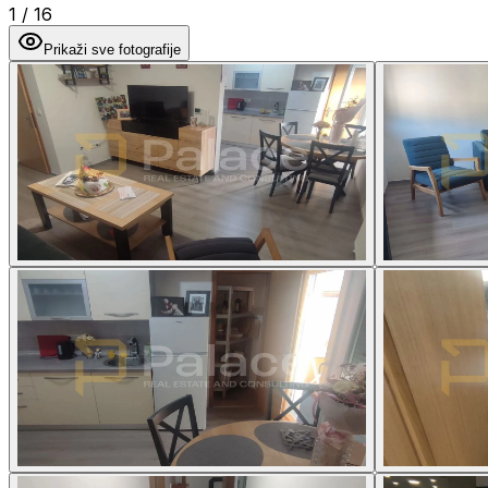
1
/
16
Prikaži sve fotografije