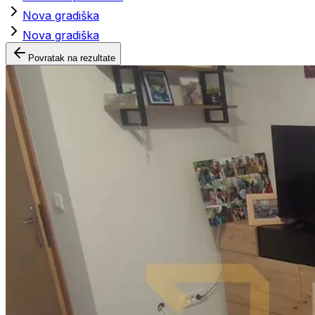
Nova gradiška
Nova gradiška
Povratak na rezultate