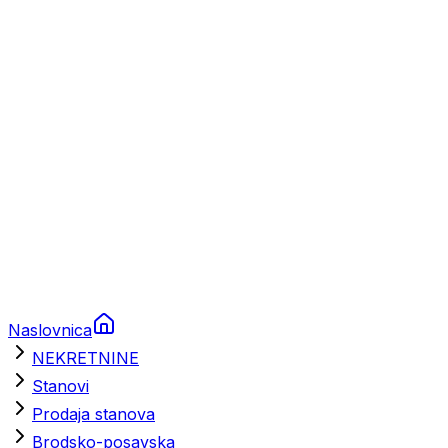
Prikolice za plovila
Brodski rezervni dijelovi
Nautička oprema
Brodski motori
Turizam
Apartmani
Sobe
Kuće za odmor
Aranžmani
Naslovnica
NEKRETNINE
Stanovi
Prodaja stanova
Brodsko-posavska