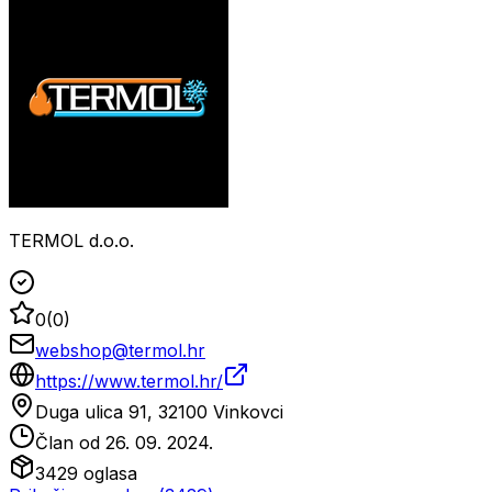
TERMOL d.o.o.
0
(
0
)
webshop@termol.hr
https://www.termol.hr/
Duga ulica 91, 32100 Vinkovci
Član od
26. 09. 2024.
3429
oglasa