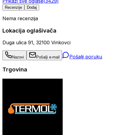
Prikaži sve oglase
(
3429
)
Recenzije
Dodaj
Nema recenzija
Lokacija oglašivača
Duga ulica 91, 32100 Vinkovci
Pošalji poruku
Nazovi
Pošalji e-mail
Trgovina