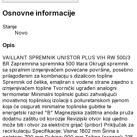
Osnovne informacije
Stanje
Novo
Opis
VAILLANT SPREMNIK UNISTOR PLUS VIH RW 500/3
BR Zapremnina spremnika 500 litara Okrugli spremnik
sa spiralnim izmjenjivačem povećane površine, posebno
prilagođenim za kombinaciju s dizalicom topline
Spremnik od čelika, emajliran s vodene strane zajedno s
izmjenjivačem topline Tvornički ugrađen analogni
termometar Minimalni toplinski gubici zahvaljujući
inovativnoj toplinskoj izolaciji s poliuretanskom pjenom
koja će osigurati minimalne toplinske gubitke te
energetski razred "B" Magnezijska zaštitna anoda pruža
dodatnu zaštitu od korozije Revizijski otvor koji ujedno
može biti i otvor za električni grijač (pribor) Priključak za
recirkulaciju Specifikacije: Visina: 1802 mm Širina s
oplatom: 790 mm Dubina: 900 mm Težina (prazan): 235