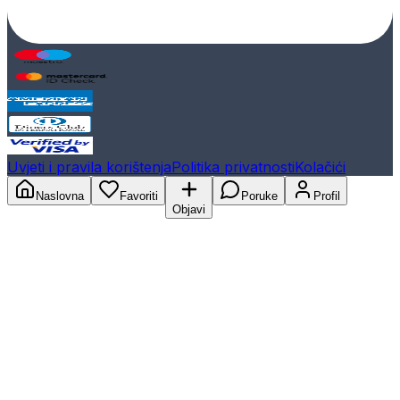
Uvjeti i pravila korištenja
Politika privatnosti
Kolačići
Naslovna
Favoriti
Poruke
Profil
Objavi