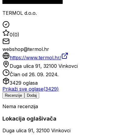
TERMOL d.o.o.
0
(
0
)
webshop@termol.hr
https://www.termol.hr/
Duga ulica 91, 32100 Vinkovci
Član od
26. 09. 2024.
3429
oglasa
Prikaži sve oglase
(
3429
)
Recenzije
Dodaj
Nema recenzija
Lokacija oglašivača
Duga ulica 91, 32100 Vinkovci