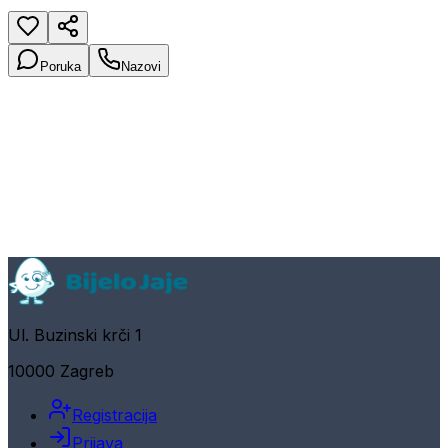
Poruka
Nazovi
Ul. Buzinski krči 1
10000 Zagreb
Registracija
Prijava