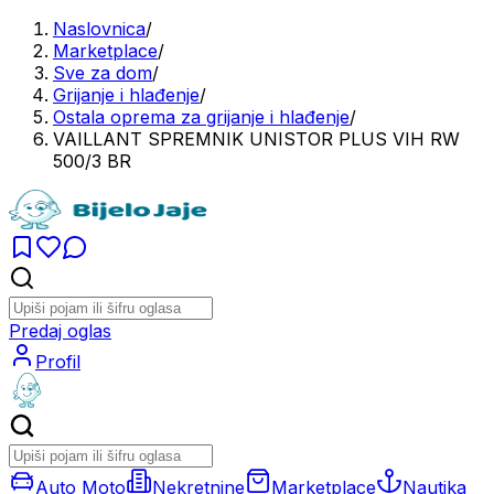
Naslovnica
/
Marketplace
/
Sve za dom
/
Grijanje i hlađenje
/
Ostala oprema za grijanje i hlađenje
/
VAILLANT SPREMNIK UNISTOR PLUS VIH RW
500/3 BR
Predaj oglas
Profil
Auto Moto
Nekretnine
Marketplace
Nautika