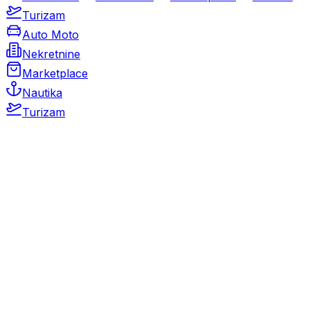
Turizam
Auto Moto
Nekretnine
Marketplace
Nautika
Turizam
Auto Moto
Rabljeni automobili
Novi automobili
Motocikli / motori
Gospodarska vozila
Rezervni dijelovi i oprema
Kamperi i kamp prikolice
Oldtimeri