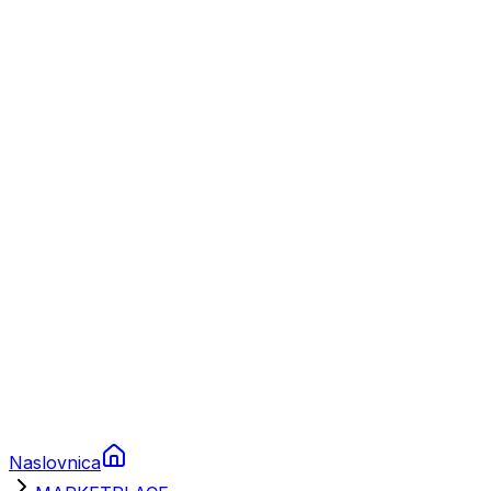
Nautika
Plovila
Charter
Prikolice za plovila
Brodski rezervni dijelovi
Nautička oprema
Brodski motori
Turizam
Apartmani
Sobe
Kuće za odmor
Aranžmani
Naslovnica