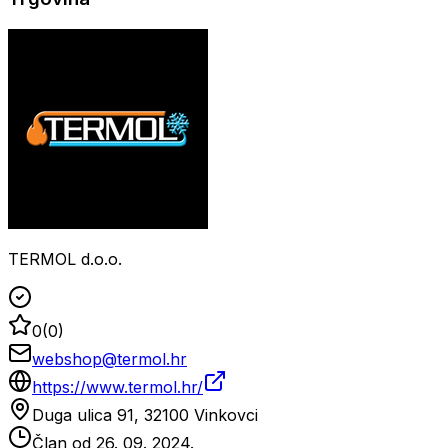
TERMOL d.o.o.
0
(
0
)
webshop@termol.hr
https://www.termol.hr/
Duga ulica 91, 32100 Vinkovci
Član od
26. 09. 2024.