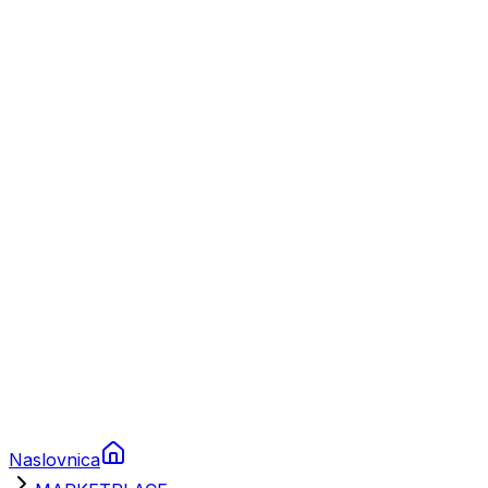
Nautika
Plovila
Charter
Prikolice za plovila
Brodski rezervni dijelovi
Nautička oprema
Brodski motori
Turizam
Apartmani
Sobe
Kuće za odmor
Aranžmani
Naslovnica