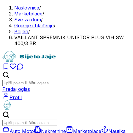
Naslovnica
/
Marketplace
/
Sve za dom
/
Grijanje i hlađenje
/
Bojleri
/
VAILLANT SPREMNIK UNISTOR PLUS VIH SW
400/3 BR
Predaj oglas
Profil
Auto Moto
Nekretnine
Marketplace
Nautika