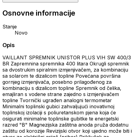
Osnovne informacije
Stanje
Novo
Opis
VAILLANT SPREMNIK UNISTOR PLUS VIH SW 400/3
BR Zapremnina spremnika 400 litara Okrugli spremnik
sa dvostrukim spiralnim izmjenjivačem, za kombinaciju
sa solarom te dizalicom topline Povećana površina
gornjeg izmjenjivača, posebno prilagođenog za
kombinaciju s dizalicom topline Spremnik od čelika,
emajliran s vodene strane zajedno s izmjenjivačem
topline Tvornički ugrađen analogni termometar
Minimalni toplinski gubici zahvaljujući inovativnoj
toplinskoj izolaciji s poliuretanskom pjena koja će
osigurati minimalne toplinske gubitke te energetski
razred "B" Magnezijska zaštitna anoda pruža dodatnu
zaštitu od korozije Revizijski otvor koji ujedno može biti i
otvor za električni grijač (pribor) Priključak za