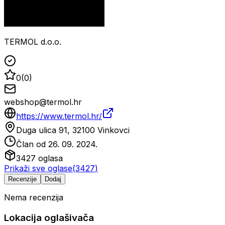
TERMOL d.o.o.
0
(
0
)
webshop@termol.hr
https://www.termol.hr/
Duga ulica 91, 32100 Vinkovci
Član od
26. 09. 2024.
3427
oglasa
Prikaži sve oglase
(
3427
)
Recenzije
Dodaj
Nema recenzija
Lokacija oglašivača