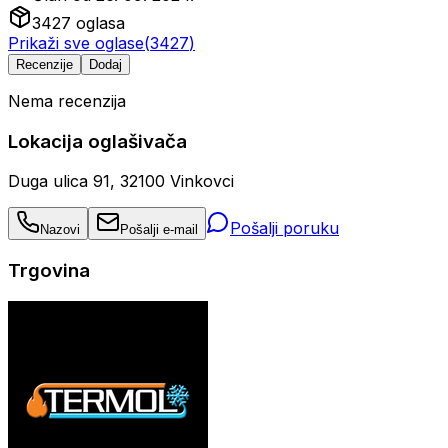
3427
oglasa
Prikaži sve oglase
(
3427
)
Recenzije
Dodaj
Nema recenzija
Lokacija oglašivača
Duga ulica 91, 32100 Vinkovci
Pošalji poruku
Nazovi
Pošalji e-mail
Trgovina