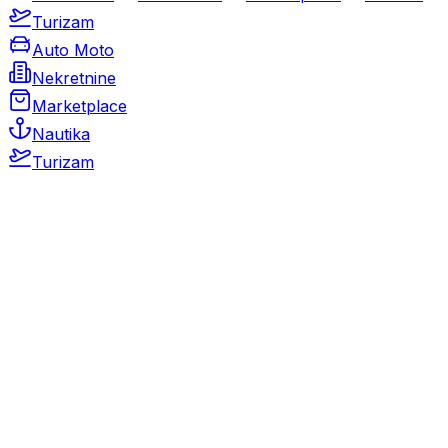
Turizam
Auto Moto
Nekretnine
Marketplace
Nautika
Turizam
Auto Moto
Rabljeni automobili
Novi automobili
Motocikli / motori
Gospodarska vozila
Rezervni dijelovi i oprema
Kamperi i kamp prikolice
Oldtimeri