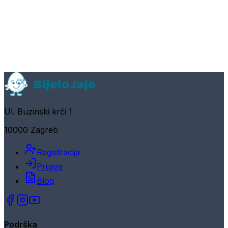
Ul. Buzinski krči 1
10000 Zagreb
Registracija
Prijava
Blog
Podrška