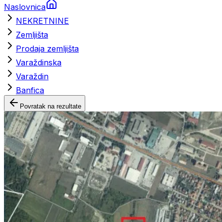
Naslovnica
NEKRETNINE
Zemljišta
Prodaja zemljišta
Varaždinska
Varaždin
Banfica
Povratak na rezultate