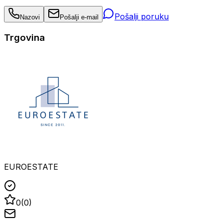
Pošalji poruku
Nazovi
Pošalji e-mail
Trgovina
EUROESTATE
0
(
0
)