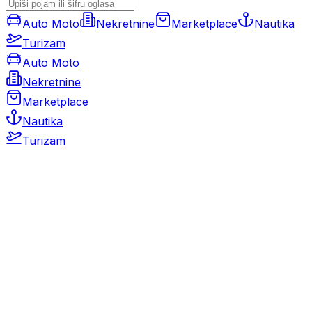
Auto Moto
Nekretnine
Marketplace
Nautika
Turizam
Auto Moto
Nekretnine
Marketplace
Nautika
Turizam
Auto Moto
Rabljeni automobili
Novi automobili
Motocikli / motori
Gospodarska vozila
Rezervni dijelovi i oprema
Kamperi i kamp prikolice