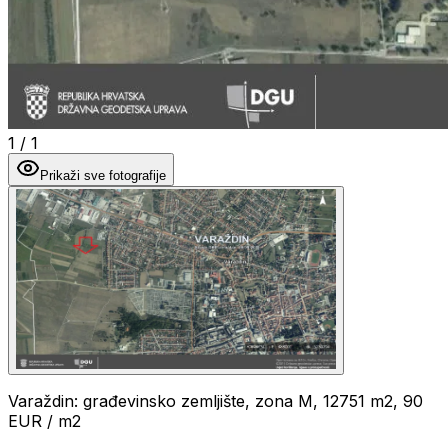
1
/
1
Prikaži sve fotografije
Varaždin: građevinsko zemljište, zona M, 12751 m2, 90
EUR / m2