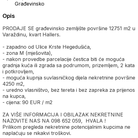
Građevinsko
Opis
PRODAJE SE građevinsko zemljište površine 12751 m2 u
Varaždinu, kvart Hallers.
- zapadno od Ulice Krste Hegedušića,
- zona M (mješovita),
- nakon provedbe parcelacije čestica biti će moguća
gradnja kuća ili zgrada sa podrumom, prizemljem, 2 kata
i potkrovljem,
- moguća kupnja suvlasničkog dijela nekretnine površine
4250 m2,
- uredno vlasništvo, bez tereta i bez zapreka za prijenos
na kupca,
- cijena: 90 EUR / m2
ZA VIŠE INFORMACIJA I OBILAZAK NEKRETNINE
NAZOVITE NAS NA 098 652 059, HVALA !
Prilikom pregleda nekretnine potencijalnim kupcima ne
naplaćuju se nikakvi troškovi.