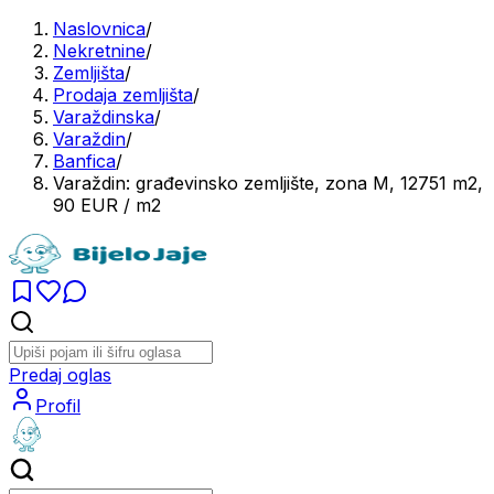
Naslovnica
/
Nekretnine
/
Zemljišta
/
Prodaja zemljišta
/
Varaždinska
/
Varaždin
/
Banfica
/
Varaždin: građevinsko zemljište, zona M, 12751 m2,
90 EUR / m2
Predaj oglas
Profil