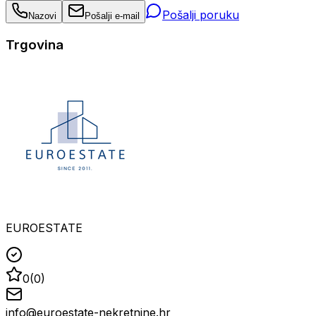
Pošalji poruku
Nazovi
Pošalji e-mail
Trgovina
EUROESTATE
0
(
0
)
info@euroestate-nekretnine.hr