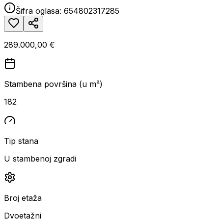
Šifra oglasa:
654802317285
289.000,00 €
Stambena površina (u m²)
182
Tip stana
U stambenoj zgradi
Broj etaža
Dvoetažni