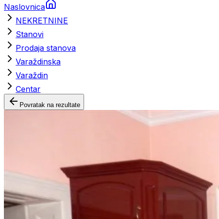
Naslovnica
NEKRETNINE
Stanovi
Prodaja stanova
Varaždinska
Varaždin
Centar
Povratak na rezultate