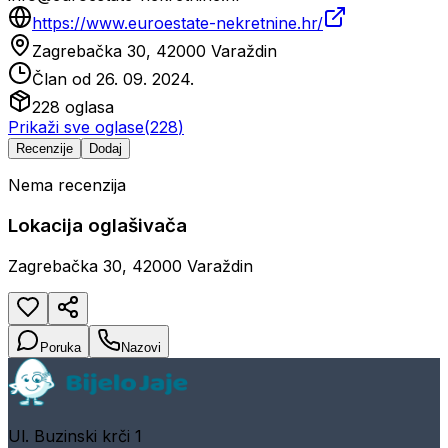
https://www.euroestate-nekretnine.hr/
Zagrebačka 30, 42000 Varaždin
Član od
26. 09. 2024.
228
oglasa
Prikaži sve oglase
(
228
)
Recenzije
Dodaj
Nema recenzija
Lokacija oglašivača
Zagrebačka 30, 42000 Varaždin
Poruka
Nazovi
Ul. Buzinski krči 1