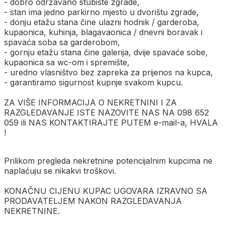
- dobro održavano stubište zgrade,
- stan ima jedno parkirno mjesto u dvorištu zgrade,
- donju etažu stana čine ulazni hodnik / garderoba,
kupaonica, kuhinja, blagavaonica / dnevni boravak i
spavaća soba sa garderobom,
- gornju etažu stana čine galerija, dvije spavaće sobe,
kupaonica sa wc-om i spremište,
- uredno vlasništvo bez zapreka za prijenos na kupca,
- garantiramo sigurnost kupnje svakom kupcu.
ZA VIŠE INFORMACIJA O NEKRETNINI I ZA
RAZGLEDAVANJE ISTE NAZOVITE NAS NA 098 652
059 ili NAS KONTAKTIRAJTE PUTEM e-mail-a, HVALA
!
Prilikom pregleda nekretnine potencijalnim kupcima ne
naplaćuju se nikakvi troškovi.
KONAČNU CIJENU KUPAC UGOVARA IZRAVNO SA
PRODAVATELJEM NAKON RAZGLEDAVANJA
NEKRETNINE.