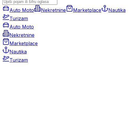
Auto Moto
Nekretnine
Marketplace
Nautika
Turizam
Auto Moto
Nekretnine
Marketplace
Nautika
Turizam
Auto Moto
Rabljeni automobili
Novi automobili
Motocikli / motori
Gospodarska vozila
Rezervni dijelovi i oprema
Kamperi i kamp prikolice