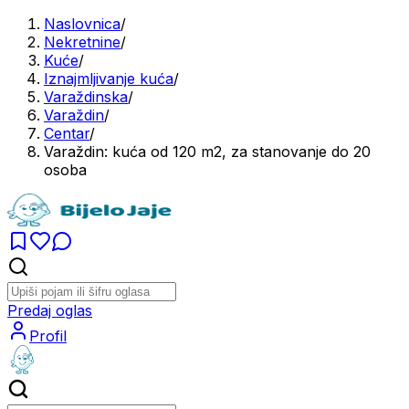
Naslovnica
/
Nekretnine
/
Kuće
/
Iznajmljivanje kuća
/
Varaždinska
/
Varaždin
/
Centar
/
Varaždin: kuća od 120 m2, za stanovanje do 20
osoba
Predaj oglas
Profil