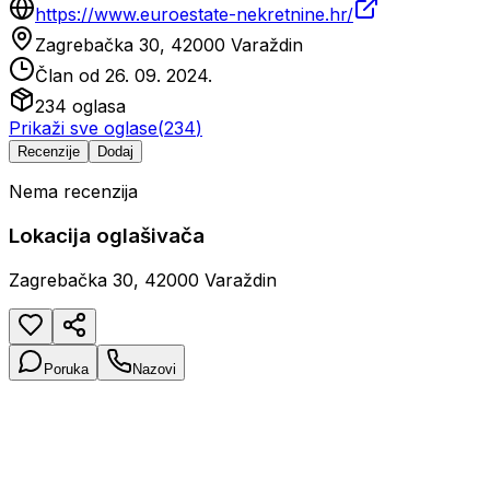
https://www.euroestate-nekretnine.hr/
Zagrebačka 30, 42000 Varaždin
Član od
26. 09. 2024.
234
oglasa
Prikaži sve oglase
(
234
)
Recenzije
Dodaj
Nema recenzija
Lokacija oglašivača
Zagrebačka 30, 42000 Varaždin
Poruka
Nazovi