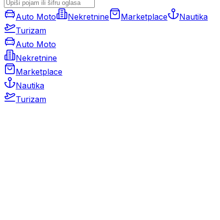
Auto Moto
Nekretnine
Marketplace
Nautika
Turizam
Auto Moto
Nekretnine
Marketplace
Nautika
Turizam
Auto Moto
Rabljeni automobili
Novi automobili
Motocikli / motori
Gospodarska vozila
Rezervni dijelovi i oprema
Kamperi i kamp prikolice