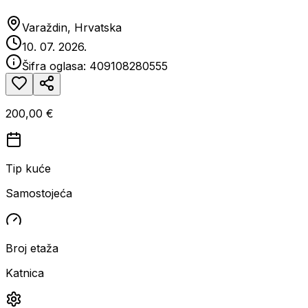
Varaždin, Hrvatska
10. 07. 2026.
Šifra oglasa:
409108280555
200,00 €
Tip kuće
Samostojeća
Broj etaža
Katnica