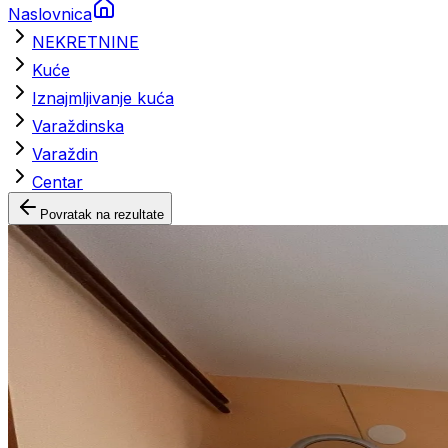
Naslovnica
NEKRETNINE
Kuće
Iznajmljivanje kuća
Varaždinska
Varaždin
Centar
Povratak na rezultate