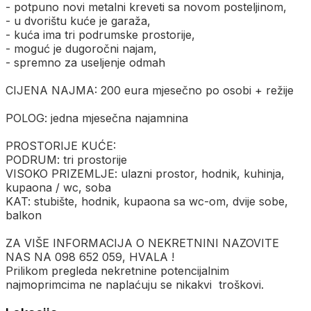
- potpuno novi metalni kreveti sa novom posteljinom,
- u dvorištu kuće je garaža,
- kuća ima tri podrumske prostorije,
- moguć je dugoročni najam,
- spremno za useljenje odmah
CIJENA NAJMA: 200 eura mjesečno po osobi + režije
POLOG: jedna mjesečna najamnina
PROSTORIJE KUĆE:
PODRUM: tri prostorije
VISOKO PRIZEMLJE: ulazni prostor, hodnik, kuhinja,
kupaona / wc, soba
KAT: stubište, hodnik, kupaona sa wc-om, dvije sobe,
balkon
ZA VIŠE INFORMACIJA O NEKRETNINI NAZOVITE
NAS NA 098 652 059, HVALA !
Prilikom pregleda nekretnine potencijalnim
najmoprimcima ne naplaćuju se nikakvi troškovi.