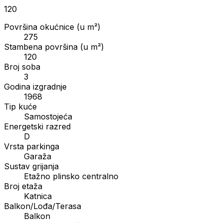
120
Površina okućnice (u m²)
275
Stambena površina (u m²)
120
Broj soba
3
Godina izgradnje
1968
Tip kuće
Samostojeća
Energetski razred
D
Vrsta parkinga
Garaža
Sustav grijanja
Etažno plinsko centralno
Broj etaža
Katnica
Balkon/Lođa/Terasa
Balkon