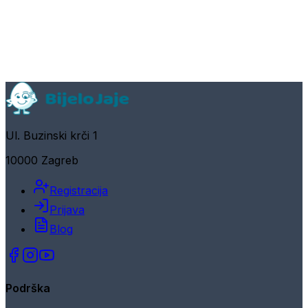
Ul. Buzinski krči 1
10000 Zagreb
Registracija
Prijava
Blog
Podrška