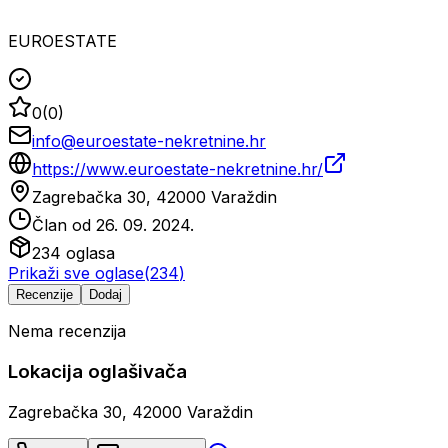
EUROESTATE
0
(
0
)
info@euroestate-nekretnine.hr
https://www.euroestate-nekretnine.hr/
Zagrebačka 30, 42000 Varaždin
Član od
26. 09. 2024.
234
oglasa
Prikaži sve oglase
(
234
)
Recenzije
Dodaj
Nema recenzija
Lokacija oglašivača
Zagrebačka 30, 42000 Varaždin