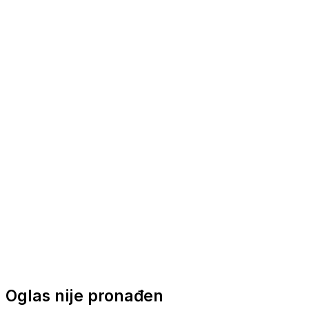
Nautička oprema
Brodski motori
Turizam
Apartmani
Sobe
Kuće za odmor
Aranžmani
Oglas nije pronađen