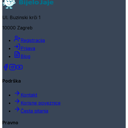
Ul. Buzinski krči 1
10000 Zagreb
Registracija
Prijava
Blog
Podrška
Kontakt
Korisne poveznice
Česta pitanja
Pravno