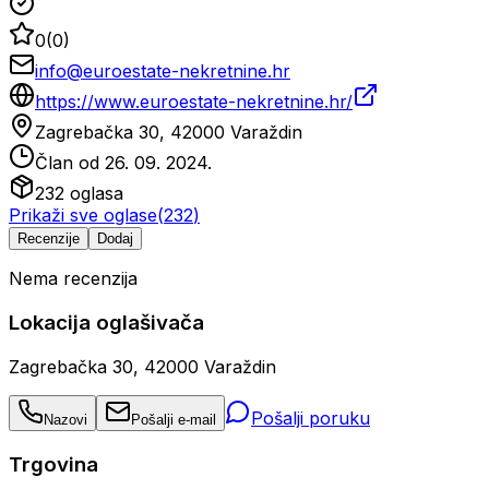
0
(
0
)
info@euroestate-nekretnine.hr
https://www.euroestate-nekretnine.hr/
Zagrebačka 30, 42000 Varaždin
Član od
26. 09. 2024.
232
oglasa
Prikaži sve oglase
(
232
)
Recenzije
Dodaj
Nema recenzija
Lokacija oglašivača
Zagrebačka 30, 42000 Varaždin
Pošalji poruku
Nazovi
Pošalji e-mail
Trgovina