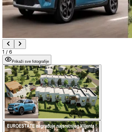
1
/
6
Prikaži sve fotografije