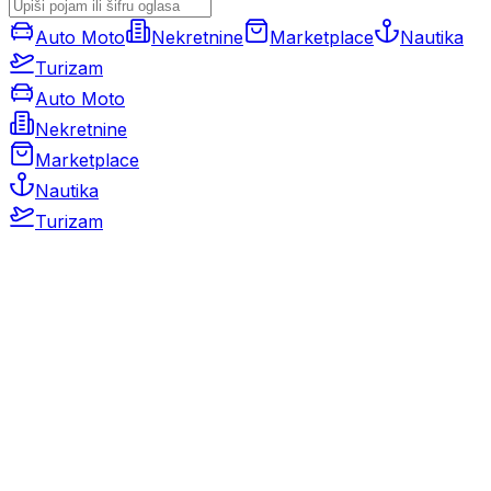
Auto Moto
Nekretnine
Marketplace
Nautika
Turizam
Auto Moto
Nekretnine
Marketplace
Nautika
Turizam
Auto Moto
Rabljeni automobili
Novi automobili
Motocikli / motori
Gospodarska vozila
Rezervni dijelovi i oprema
Kamperi i kamp prikolice