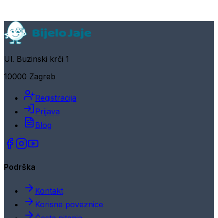
Ul. Buzinski krči 1
10000 Zagreb
Registracija
Prijava
Blog
Podrška
Kontakt
Korisne poveznice
Česta pitanja