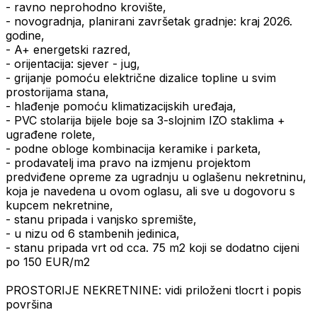
- ravno neprohodno krovište,
- novogradnja, planirani završetak gradnje: kraj 2026.
godine,
- A+ energetski razred,
- orijentacija: sjever - jug,
- grijanje pomoću električne dizalice topline u svim
prostorijama stana,
- hlađenje pomoću klimatizacijskih uređaja,
- PVC stolarija bijele boje sa 3-slojnim IZO staklima +
ugrađene rolete,
- podne obloge kombinacija keramike i parketa,
- prodavatelj ima pravo na izmjenu projektom
predviđene opreme za ugradnju u oglašenu nekretninu,
koja je navedena u ovom oglasu, ali sve u dogovoru s
kupcem nekretnine,
- stanu pripada i vanjsko spremište,
- u nizu od 6 stambenih jedinica,
- stanu pripada vrt od cca. 75 m2 koji se dodatno cijeni
po 150 EUR/m2
PROSTORIJE NEKRETNINE: vidi priloženi tlocrt i popis
površina