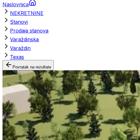
Naslovnica
NEKRETNINE
Stanovi
Prodaja stanova
Varaždinska
Varaždin
Texas
Povratak na rezultate