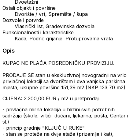
Dvoetažni
Ostali objekti i površine
Dvorište / vrt, Spremište / šupa
Dozvole i potvrde
Vlasnički list, Građevinska dozvola
Funkcionalnosti i karakteristike
Kada, Podno grijanje, Protuprovalna vrata
Opis
KUPAC NE PLAĆA POSREDNIČKU PROVIZIJU.
PRODAJE SE stan u ekskluzivnoj novogradnji na vrlo
privlačnoj lokaciji sa dvorištem i dva vanjska parkirna
mjesta, ukupne površine 151,39 m2 (NKP 123,70 m2).
CIJENA: 3.300,00 EUR / m2 u pretprodaji
- privlačna mirna lokacija u blizini svih potrebnih
sadržaja (škole, vrtići, dućani, ljekarna, pošta, Centar i
sl.)
- princip gradnje "KLJUČ U RUKE",
- stan se proteže na dvije etaže (prizemlje i kat),