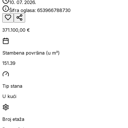
10. 07. 2026.
Šifra oglasa:
653966788730
371.100,00 €
Stambena površina (u m²)
151.39
Tip stana
U kući
Broj etaža