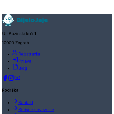
Ul. Buzinski krči 1
10000 Zagreb
Registracija
Prijava
Blog
Podrška
Kontakt
Korisne poveznice