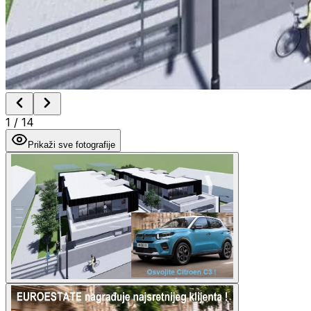
1
/
14
Prikaži sve fotografije