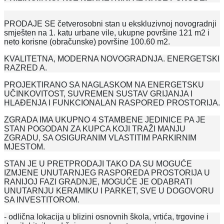
PRODAJE SE četverosobni stan u ekskluzivnoj novogradnji
smješten na 1. katu urbane vile, ukupne površine 121 m2 i
neto korisne (obračunske) površine 100.60 m2.
KVALITETNA, MODERNA NOVOGRADNJA. ENERGETSKI
RAZRED A.
PROJEKTIRANO SA NAGLASKOM NA ENERGETSKU
UČINKOVITOST, SUVREMEN SUSTAV GRIJANJA I
HLAĐENJA I FUNKCIONALAN RASPORED PROSTORIJA.
ZGRADA IMA UKUPNO 4 STAMBENE JEDINICE PA JE
STAN POGODAN ZA KUPCA KOJI TRAŽI MANJU
ZGRADU, SA OSIGURANIM VLASTITIM PARKIRNIM
MJESTOM.
STAN JE U PRETPRODAJI TAKO DA SU MOGUĆE
IZMJENE UNUTARNJEG RASPOREDA PROSTORIJA U
RANIJOJ FAZI GRADNJE, MOGUĆE JE ODABRATI
UNUTARNJU KERAMIKU I PARKET, SVE U DOGOVORU
SA INVESTITOROM.
- odlična lokacija u blizini osnovnih škola, vrtića, trgovine i