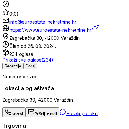
0
(
0
)
info@euroestate-nekretnine.hr
https://www.euroestate-nekretnine.hr/
Zagrebačka 30, 42000 Varaždin
Član od
26. 09. 2024.
234
oglasa
Prikaži sve oglase
(
234
)
Recenzije
Dodaj
Nema recenzija
Lokacija oglašivača
Zagrebačka 30, 42000 Varaždin
Pošalji poruku
Nazovi
Pošalji e-mail
Trgovina