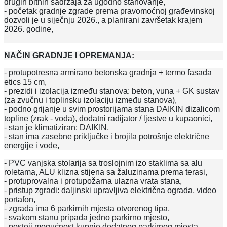
drugih bitnih sadržaja za ugodno stanovanje,
- početak gradnje zgrade prema pravomoćnoj građevinskoj
dozvoli je u siječnju 2026., a planirani završetak krajem
2026. godine,
NAČIN GRADNJE I OPREMANJA:
- protupotresna armirano betonska gradnja + termo fasada
etics 15 cm,
- prezidi i izolacija između stanova: beton, vuna + GK sustav
(za zvučnu i toplinsku izolaciju između stanova),
- podno grijanje u svim prostorijama stana DAIKIN dizalicom
topline (zrak - voda), dodatni radijator / ljestve u kupaonici,
- stan je klimatiziran: DAIKIN,
- stan ima zasebne priključke i brojila potrošnje električne
energije i vode,
- PVC vanjska stolarija sa troslojnim izo staklima sa alu
roletama, ALU klizna stijena sa žaluzinama prema terasi,
- protuprovalna i protupožarna ulazna vrata stana,
- pristup zgradi: daljinski upravljiva električna ograda, video
portafon,
- zgrada ima 6 parkirnih mjesta otvorenog tipa,
- svakom stanu pripada jedno parkirno mjesto,
- postoji mogućnost kupnje dodatnog parkirnog mjesta.