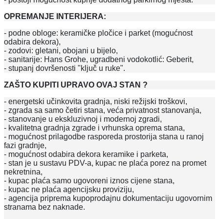
OPREMANJE INTERIJERA:
- podne obloge: keramičke pločice i parket (mogućnost
odabira dekora),
- zodovi: gletani, obojani u bijelo,
- sanitarije: Hans Grohe, ugradbeni vodokotlić: Geberit,
- stupanj dovršenosti "ključ u ruke".
ZAŠTO KUPITI UPRAVO OVAJ STAN ?
- energetski učinkovita gradnja, niski režijski troškovi,
- zgrada sa samo četiri stana, veća privatnost stanovanja,
- stanovanje u ekskluzivnoj i modernoj zgradi,
- kvalitetna gradnja zgrade i vrhunska oprema stana,
- mogućnost prilagodbe rasporeda prostorija stana u ranoj
fazi gradnje,
- mogućnost odabira dekora keramike i parketa,
- stan je u sustavu PDV-a, kupac ne plaća porez na promet
nekretnina,
- kupac plaća samo ugovoreni iznos cijene stana,
- kupac ne plaća agencijsku proviziju,
- agencija priprema kupoprodajnu dokumentaciju ugovornim
stranama bez naknade.