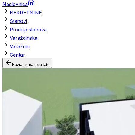
Naslovnica
NEKRETNINE
Stanovi
Prodaja stanova
Varaždinska
Varaždin
Centar
Povratak na rezultate