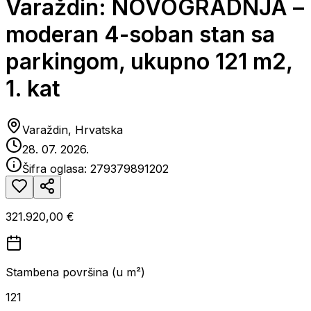
Varaždin: NOVOGRADNJA –
moderan 4-soban stan sa
parkingom, ukupno 121 m2,
1. kat
Varaždin, Hrvatska
28. 07. 2026.
Šifra oglasa:
279379891202
321.920,00 €
Stambena površina (u m²)
121