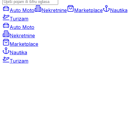
Auto Moto
Nekretnine
Marketplace
Nautika
Turizam
Auto Moto
Nekretnine
Marketplace
Nautika
Turizam
Auto Moto
Rabljeni automobili
Novi automobili
Motocikli / motori
Gospodarska vozila
Rezervni dijelovi i oprema
Kamperi i kamp prikolice