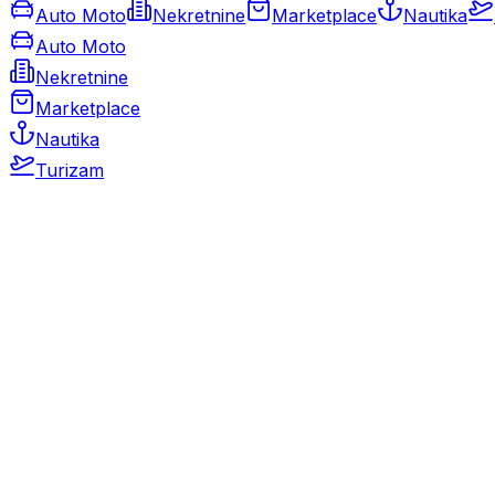
Auto Moto
Nekretnine
Marketplace
Nautika
Auto Moto
Nekretnine
Marketplace
Nautika
Turizam
Auto Moto
Rabljeni automobili
Novi automobili
Motocikli / motori
Gospodarska vozila
Rezervni dijelovi i oprema
Kamperi i kamp prikolice
Oldtimeri