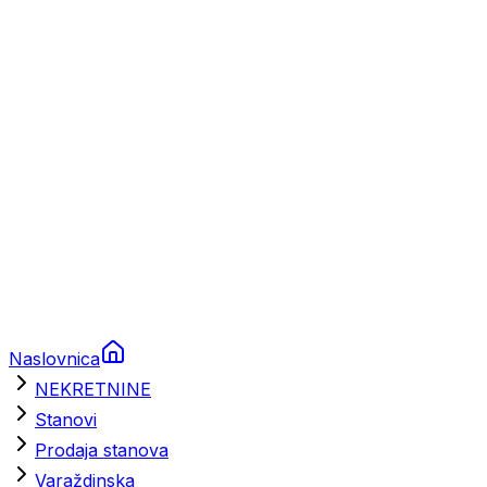
Prikolice za plovila
Brodski rezervni dijelovi
Nautička oprema
Brodski motori
Turizam
Apartmani
Sobe
Kuće za odmor
Aranžmani
Naslovnica
NEKRETNINE
Stanovi
Prodaja stanova
Varaždinska