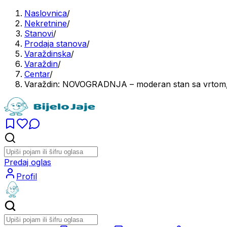
Naslovnica
/
Nekretnine
/
Stanovi
/
Prodaja stanova
/
Varaždinska
/
Varaždin
/
Centar
/
Varaždin: NOVOGRADNJA – moderan stan sa vrtom,
Predaj oglas
Profil