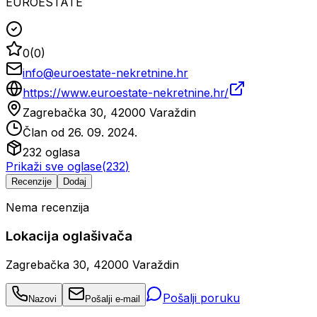
EUROESTATE
0
(
0
)
info@euroestate-nekretnine.hr
https://www.euroestate-nekretnine.hr/
Zagrebačka 30, 42000 Varaždin
Član od
26. 09. 2024.
232
oglasa
Prikaži sve oglase
(
232
)
Recenzije
Dodaj
Nema recenzija
Lokacija oglašivača
Zagrebačka 30, 42000 Varaždin
Pošalji poruku
Nazovi
Pošalji e-mail