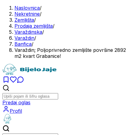
Naslovnica
/
Nekretnine
/
Zemljišta
/
Prodaja zemljišta
/
Varaždinska
/
Varaždin
/
Banfica
/
Varaždin; Poljoprivredno zemljište površine 2892
m2 kvart Grabanice!
Predaj oglas
Profil