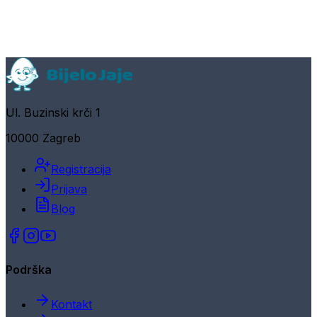
Ul. Buzinski krči 1
10000 Zagreb
Registracija
Prijava
Blog
Podrška
Kontakt