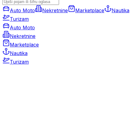
Auto Moto
Nekretnine
Marketplace
Nautika
Turizam
Auto Moto
Nekretnine
Marketplace
Nautika
Turizam
Auto Moto
Rabljeni automobili
Novi automobili
Motocikli / motori
Gospodarska vozila
Rezervni dijelovi i oprema
Kamperi i kamp prikolice