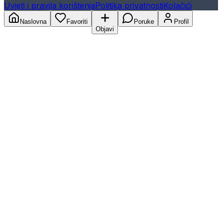
Uvjeti i pravila korištenja
Politika privatnosti
Kolačići
Naslovna
Favoriti
Poruke
Profil
Objavi