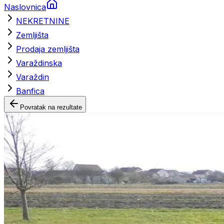
Naslovnica
NEKRETNINE
Zemljišta
Prodaja zemljišta
Varaždinska
Varaždin
Banfica
Povratak na rezultate