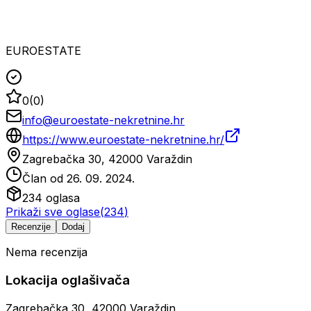
EUROESTATE
0
(
0
)
info@euroestate-nekretnine.hr
https://www.euroestate-nekretnine.hr/
Zagrebačka 30, 42000 Varaždin
Član od
26. 09. 2024.
234
oglasa
Prikaži sve oglase
(
234
)
Recenzije
Dodaj
Nema recenzija
Lokacija oglašivača
Zagrebačka 30, 42000 Varaždin