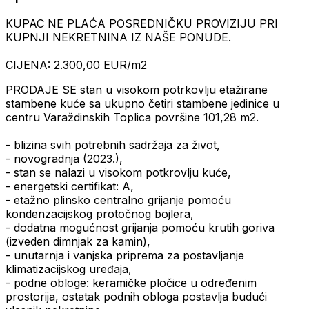
KUPAC NE PLAĆA POSREDNIČKU PROVIZIJU PRI
KUPNJI NEKRETNINA IZ NAŠE PONUDE.
CIJENA: 2.300,00 EUR/m2
PRODAJE SE stan u visokom potrkovlju etažirane
stambene kuće sa ukupno četiri stambene jedinice u
centru Varaždinskih Toplica površine 101,28 m2.
- blizina svih potrebnih sadržaja za život,
- novogradnja (2023.),
- stan se nalazi u visokom potkrovlju kuće,
- energetski certifikat: A,
- etažno plinsko centralno grijanje pomoću
kondenzacijskog protočnog bojlera,
- dodatna mogućnost grijanja pomoću krutih goriva
(izveden dimnjak za kamin),
- unutarnja i vanjska priprema za postavljanje
klimatizacijskog uređaja,
- podne obloge: keramičke pločice u određenim
prostorija, ostatak podnih obloga postavlja budući