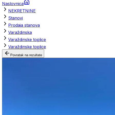
Naslovnica
NEKRETNINE
Stanovi
Prodaja stanova
Varaždinska
Varaždinske toplice
Varaždinske toplice
Povratak na rezultate