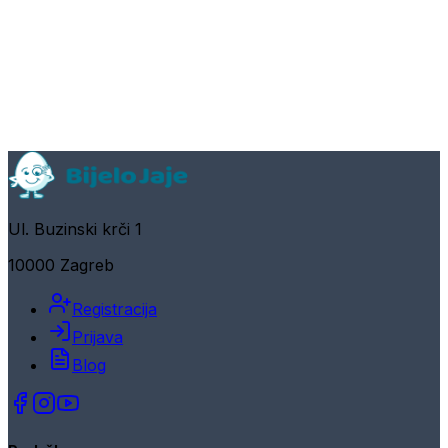
Ul. Buzinski krči 1
10000 Zagreb
Registracija
Prijava
Blog