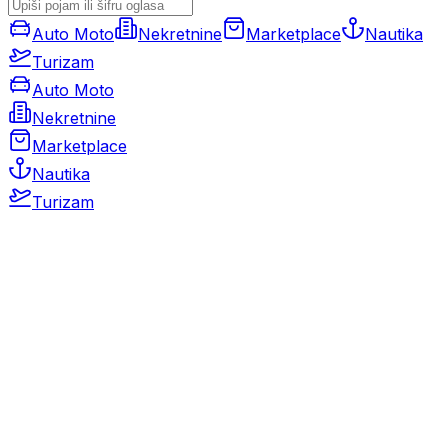
Auto Moto
Nekretnine
Marketplace
Nautika
Turizam
Auto Moto
Nekretnine
Marketplace
Nautika
Turizam
Auto Moto
Rabljeni automobili
Novi automobili
Motocikli / motori
Gospodarska vozila
Rezervni dijelovi i oprema
Kamperi i kamp prikolice