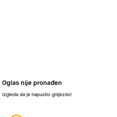
Apartmani
Sobe
Kuće za odmor
Aranžmani
Oglas nije pronađen
Izgleda da je napustio gnijezdo!