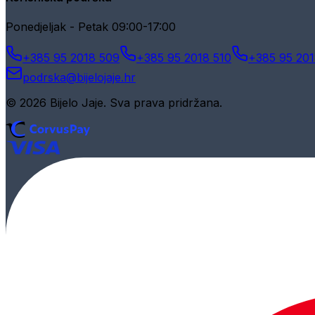
Ponedjeljak - Petak 09:00-17:00
+385 95 2018 509
+385 95 2018 510
+385 95 201
podrska@bijelojaje.hr
© 2026 Bijelo Jaje. Sva prava pridržana.