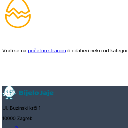
Vrati se na
početnu stranicu
ili odaberi neku od kategori
Ul. Buzinski krči 1
10000 Zagreb