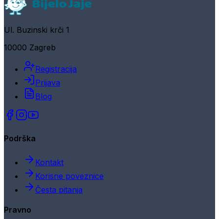
Ul. Buzinski krči 1
10000 Zagreb
Registracija
Prijava
Blog
Podrška
Kontakt
Korisne poveznice
Česta pitanja
Pravno