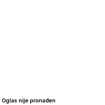
Nautička oprema
Brodski motori
Turizam
Apartmani
Sobe
Kuće za odmor
Aranžmani
Oglas nije pronađen