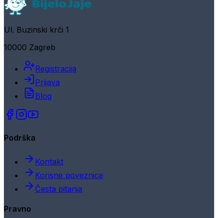
Ul. Buzinski krči 1
10000 Zagreb
Registracija
Prijava
Blog
Podrška
Kontakt
Korisne poveznice
Česta pitanja
Pravno