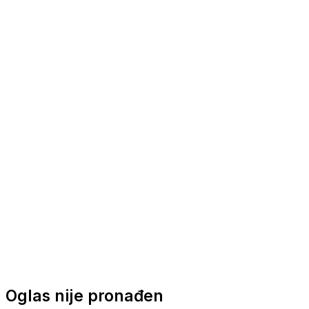
Nautička oprema
Brodski motori
Turizam
Apartmani
Sobe
Kuće za odmor
Aranžmani
Oglas nije pronađen