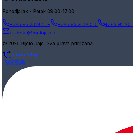
Ponedjeljak - Petak 09:00-17:00
+385 95 2018 509
+385 95 2018 510
+385 95 201
podrska@bijelojaje.hr
© 2026 Bijelo Jaje. Sva prava pridržana.