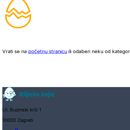
Vrati se na
početnu stranicu
ili odaberi neku od kategori
Ul. Buzinski krči 1
10000 Zagreb