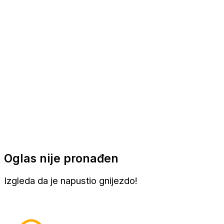
Apartmani
Sobe
Kuće za odmor
Aranžmani
Oglas nije pronađen
Izgleda da je napustio gnijezdo!