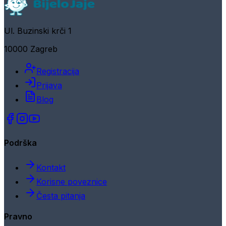
Ul. Buzinski krči 1
10000 Zagreb
Registracija
Prijava
Blog
Podrška
Kontakt
Korisne poveznice
Česta pitanja
Pravno