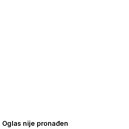
Nautička oprema
Brodski motori
Turizam
Apartmani
Sobe
Kuće za odmor
Aranžmani
Oglas nije pronađen