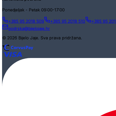
Ponedjeljak - Petak 09:00-17:00
+385 95 2018 509
+385 95 2018 510
+385 95 201
podrska@bijelojaje.hr
© 2026 Bijelo Jaje. Sva prava pridržana.