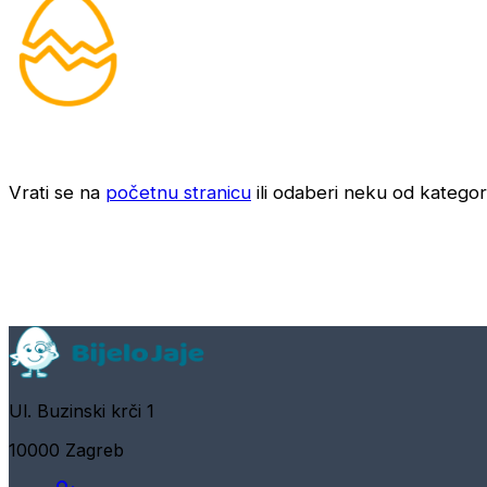
Vrati se na
početnu stranicu
ili odaberi neku od kategori
Ul. Buzinski krči 1
10000 Zagreb