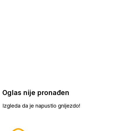
Apartmani
Sobe
Kuće za odmor
Aranžmani
Oglas nije pronađen
Izgleda da je napustio gnijezdo!