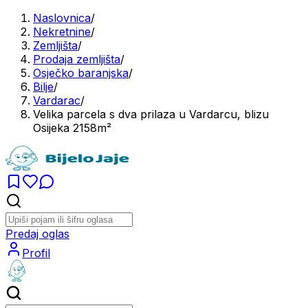
Naslovnica
/
Nekretnine
/
Zemljišta
/
Prodaja zemljišta
/
Osječko baranjska
/
Bilje
/
Vardarac
/
Velika parcela s dva prilaza u Vardarcu, blizu
Osijeka 2158m²
Predaj oglas
Profil