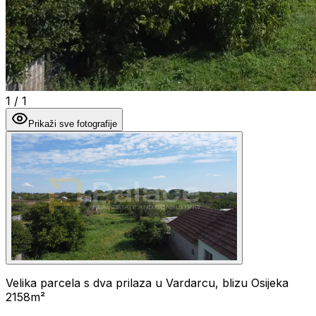
1
/
1
Prikaži sve fotografije
Velika parcela s dva prilaza u Vardarcu, blizu Osijeka
2158m²