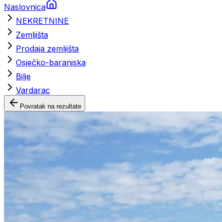
Naslovnica
NEKRETNINE
Zemljišta
Prodaja zemljišta
Osječko-baranjska
Bilje
Vardarac
Povratak na rezultate