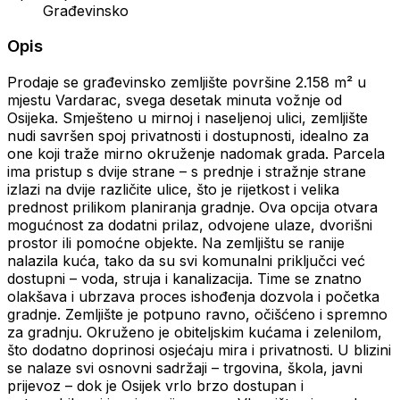
Građevinsko
Opis
Prodaje se građevinsko zemljište površine 2.158 m² u
mjestu Vardarac, svega desetak minuta vožnje od
Osijeka. Smješteno u mirnoj i naseljenoj ulici, zemljište
nudi savršen spoj privatnosti i dostupnosti, idealno za
one koji traže mirno okruženje nadomak grada. Parcela
ima pristup s dvije strane – s prednje i stražnje strane
izlazi na dvije različite ulice, što je rijetkost i velika
prednost prilikom planiranja gradnje. Ova opcija otvara
mogućnost za dodatni prilaz, odvojene ulaze, dvorišni
prostor ili pomoćne objekte. Na zemljištu se ranije
nalazila kuća, tako da su svi komunalni priključci već
dostupni – voda, struja i kanalizacija. Time se znatno
olakšava i ubrzava proces ishođenja dozvola i početka
gradnje. Zemljište je potpuno ravno, očišćeno i spremno
za gradnju. Okruženo je obiteljskim kućama i zelenilom,
što dodatno doprinosi osjećaju mira i privatnosti. U blizini
se nalaze svi osnovni sadržaji – trgovina, škola, javni
prijevoz – dok je Osijek vrlo brzo dostupan i