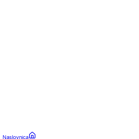
Nautika
Plovila
Charter
Prikolice za plovila
Brodski rezervni dijelovi
Nautička oprema
Brodski motori
Turizam
Apartmani
Sobe
Kuće za odmor
Aranžmani
Naslovnica