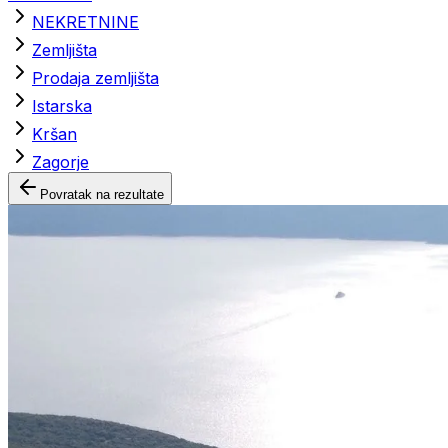
NEKRETNINE
Zemljišta
Prodaja zemljišta
Istarska
Kršan
Zagorje
Povratak na rezultate