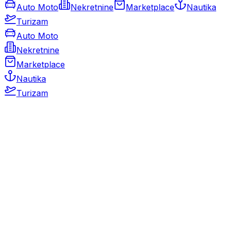
Auto Moto
Nekretnine
Marketplace
Nautika
Turizam
Auto Moto
Nekretnine
Marketplace
Nautika
Turizam
Auto Moto
Rabljeni automobili
Novi automobili
Motocikli / motori
Gospodarska vozila
Rezervni dijelovi i oprema
Kamperi i kamp prikolice