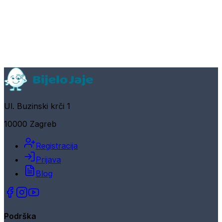
Ul. Buzinski krči 1
10000 Zagreb
Registracija
Prijava
Blog
Podrška