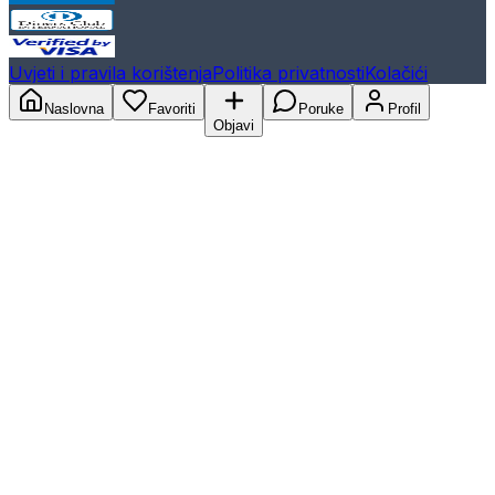
Uvjeti i pravila korištenja
Politika privatnosti
Kolačići
Naslovna
Favoriti
Poruke
Profil
Objavi