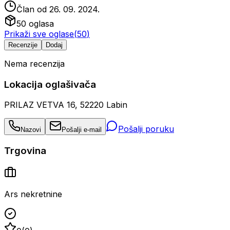
Član od
26. 09. 2024.
50
oglasa
Prikaži sve oglase
(
50
)
Recenzije
Dodaj
Nema recenzija
Lokacija oglašivača
PRILAZ VETVA 16, 52220 Labin
Pošalji poruku
Nazovi
Pošalji e-mail
Trgovina
Ars nekretnine