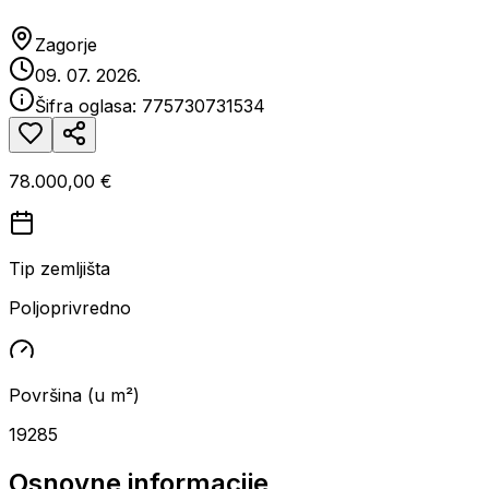
Zagorje
09. 07. 2026.
Šifra oglasa:
775730731534
78.000,00 €
Tip zemljišta
Poljoprivredno
Površina (u m²)
19285
Osnovne informacije