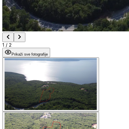
1
/
2
Prikaži sve fotografije