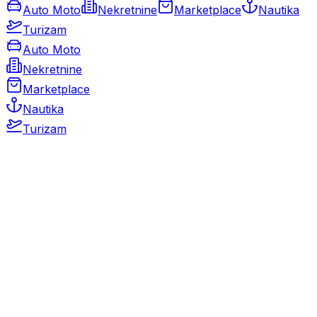
Auto Moto
Nekretnine
Marketplace
Nautika
Turizam
Auto Moto
Nekretnine
Marketplace
Nautika
Turizam
Auto Moto
Rabljeni automobili
Novi automobili
Motocikli / motori
Gospodarska vozila
Rezervni dijelovi i oprema
Kamperi i kamp prikolice