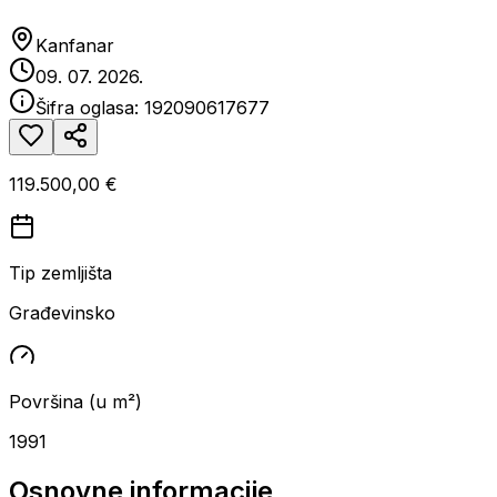
Kanfanar
09. 07. 2026.
Šifra oglasa:
192090617677
119.500,00 €
Tip zemljišta
Građevinsko
Površina (u m²)
1991
Osnovne informacije