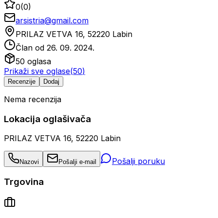
0
(
0
)
arsistria@gmail.com
PRILAZ VETVA 16, 52220 Labin
Član od
26. 09. 2024.
50
oglasa
Prikaži sve oglase
(
50
)
Recenzije
Dodaj
Nema recenzija
Lokacija oglašivača
PRILAZ VETVA 16, 52220 Labin
Pošalji poruku
Nazovi
Pošalji e-mail
Trgovina