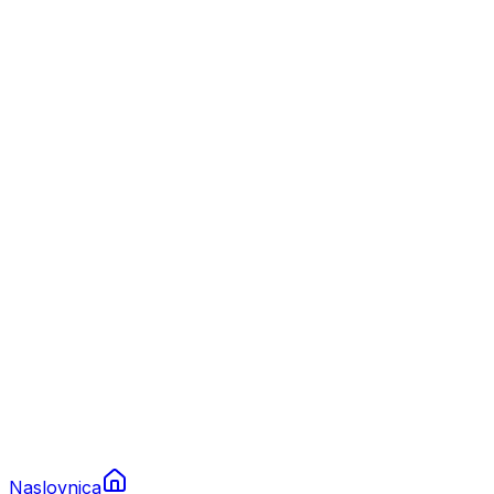
Nautika
Plovila
Charter
Prikolice za plovila
Brodski rezervni dijelovi
Nautička oprema
Brodski motori
Turizam
Apartmani
Sobe
Kuće za odmor
Aranžmani
Naslovnica