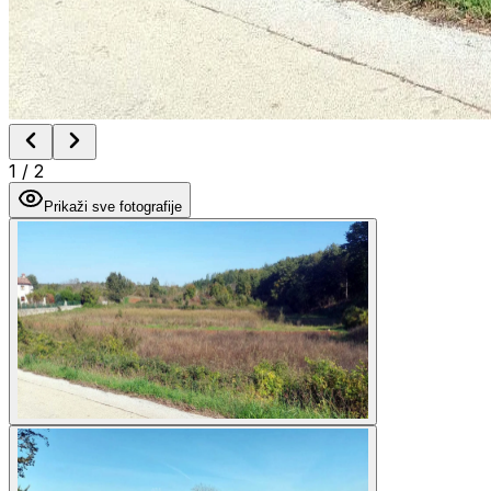
1
/
2
Prikaži sve fotografije