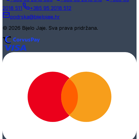
2018 511
+385 95 2018 512
podrska@bijelojaje.hr
© 2026 Bijelo Jaje. Sva prava pridržana.