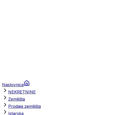
Prikolice za plovila
Brodski rezervni dijelovi
Nautička oprema
Brodski motori
Turizam
Apartmani
Sobe
Kuće za odmor
Aranžmani
Naslovnica
NEKRETNINE
Zemljišta
Prodaja zemljišta
Istarska