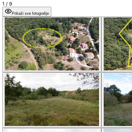
1
/
9
Prikaži sve fotografije