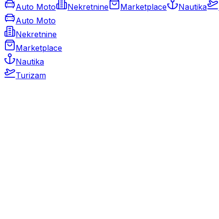
Auto Moto
Nekretnine
Marketplace
Nautika
Auto Moto
Nekretnine
Marketplace
Nautika
Turizam
Auto Moto
Rabljeni automobili
Novi automobili
Motocikli / motori
Gospodarska vozila
Rezervni dijelovi i oprema
Kamperi i kamp prikolice
Oldtimeri