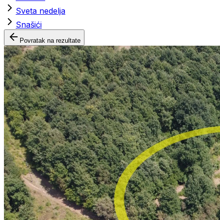
Sveta nedelja
Snašići
Povratak na rezultate