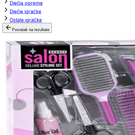
Dječja oprema
Dječje igračke
Ostale igračke
Povratak na rezultate