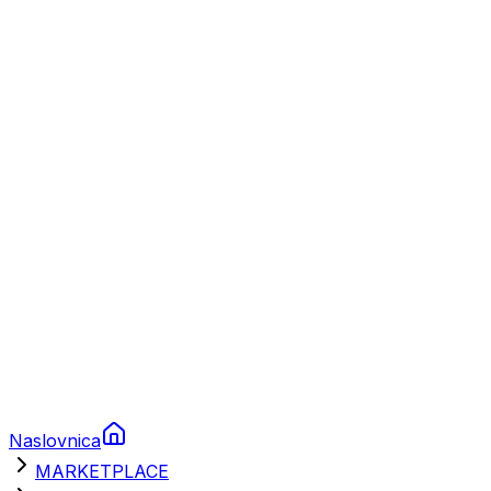
Plovila
Charter
Prikolice za plovila
Brodski rezervni dijelovi
Nautička oprema
Brodski motori
Turizam
Apartmani
Sobe
Kuće za odmor
Aranžmani
Naslovnica
MARKETPLACE