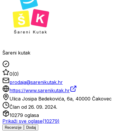
Šareni kutak
0
(
0
)
prodaja@sarenikutak.hr
https://www.sarenikutak.hr
Ulica Josipa Bedekovića, 6a, 40000 Čakovec
Član od
26. 09. 2024.
10279
oglasa
Prikaži sve oglase
(
10279
)
Recenzije
Dodaj