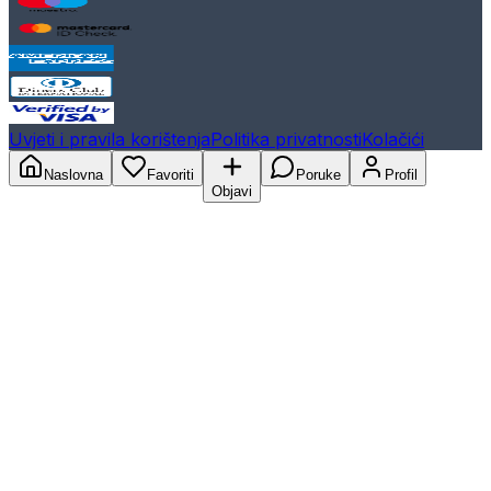
Uvjeti i pravila korištenja
Politika privatnosti
Kolačići
Naslovna
Favoriti
Poruke
Profil
Objavi