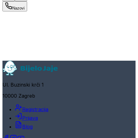
Nazovi
Ul. Buzinski krči 1
10000 Zagreb
Registracija
Prijava
Blog