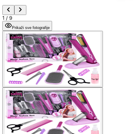
1
/
9
Prikaži sve fotografije