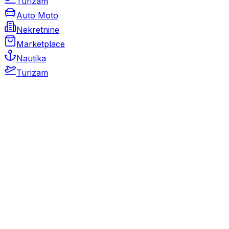
Turizam
Auto Moto
Nekretnine
Marketplace
Nautika
Turizam
Auto Moto
Rabljeni automobili
Novi automobili
Motocikli / motori
Gospodarska vozila
Rezervni dijelovi i oprema
Kamperi i kamp prikolice
Oldtimeri
Karambolirani automobili