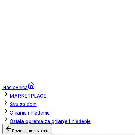
Brodski rezervni dijelovi
Nautička oprema
Brodski motori
Turizam
Apartmani
Sobe
Kuće za odmor
Aranžmani
Naslovnica
MARKETPLACE
Sve za dom
Grijanje i hlađenje
Ostala oprema za grijanje i hlađenje
Povratak na rezultate