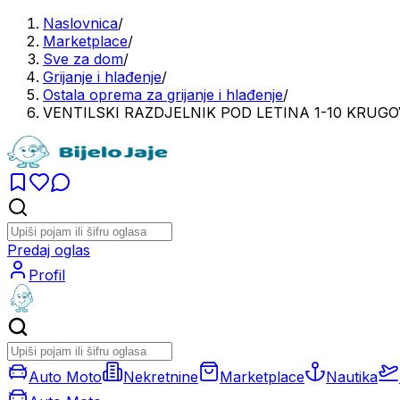
Naslovnica
/
Marketplace
/
Sve za dom
/
Grijanje i hlađenje
/
Ostala oprema za grijanje i hlađenje
/
VENTILSKI RAZDJELNIK POD LETINA 1-10 KRUGO
Predaj oglas
Profil
Auto Moto
Nekretnine
Marketplace
Nautika