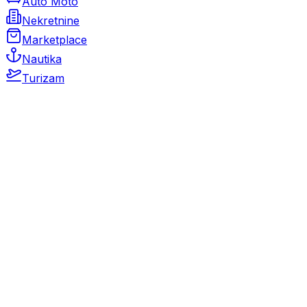
Auto Moto
Nekretnine
Marketplace
Nautika
Turizam
Auto Moto
Rabljeni automobili
Novi automobili
Motocikli / motori
Gospodarska vozila
Rezervni dijelovi i oprema
Kamperi i kamp prikolice
Oldtimeri
Karambolirani automobili