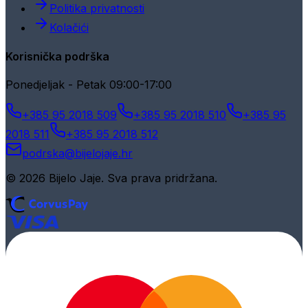
Politika privatnosti
Kolačići
Korisnička podrška
Ponedjeljak - Petak 09:00-17:00
+385 95 2018 509
+385 95 2018 510
+385 95
2018 511
+385 95 2018 512
podrska@bijelojaje.hr
© 2026 Bijelo Jaje. Sva prava pridržana.