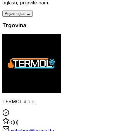
oglasu, prijavite nam.
Prijavi oglas →
Trgovina
TERMOL d.o.o.
0
(
0
)
webshop@termol.hr