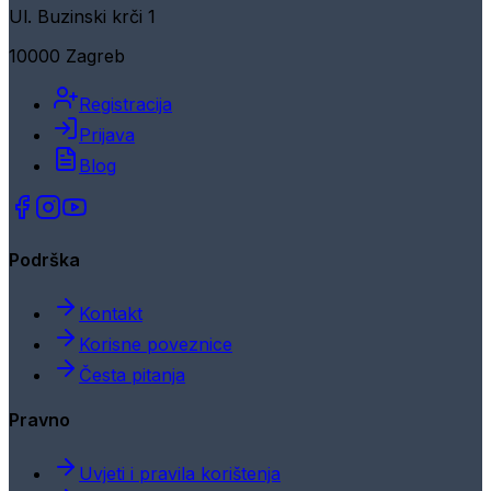
Ul. Buzinski krči 1
10000 Zagreb
Registracija
Prijava
Blog
Podrška
Kontakt
Korisne poveznice
Česta pitanja
Pravno
Uvjeti i pravila korištenja