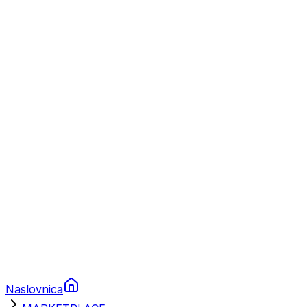
Nautika
Plovila
Charter
Prikolice za plovila
Brodski rezervni dijelovi
Nautička oprema
Brodski motori
Turizam
Apartmani
Sobe
Kuće za odmor
Aranžmani
Naslovnica