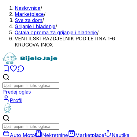
Naslovnica
/
Marketplace
/
Sve za dom
/
Grijanje i hlađenje
/
Ostala oprema za grijanje i hlađenje
/
VENTILSKI RAZDJELNIK POD LETINA 1-6
KRUGOVA INOX
Predaj oglas
Profil
Auto Moto
Nekretnine
Marketplace
Nautika