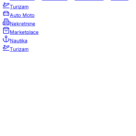
Turizam
Auto Moto
Nekretnine
Marketplace
Nautika
Turizam
Auto Moto
Rabljeni automobili
Novi automobili
Motocikli / motori
Gospodarska vozila
Rezervni dijelovi i oprema
Kamperi i kamp prikolice
Oldtimeri