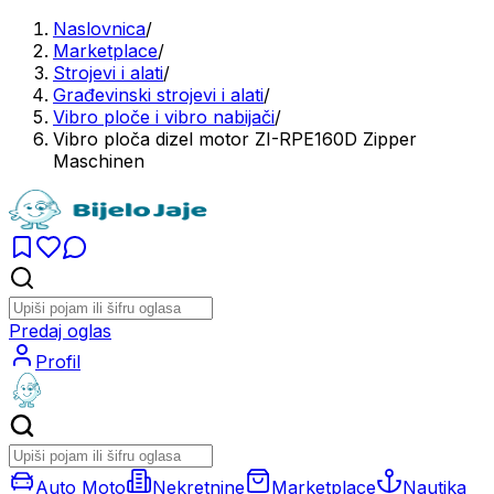
Naslovnica
/
Marketplace
/
Strojevi i alati
/
Građevinski strojevi i alati
/
Vibro ploče i vibro nabijači
/
Vibro ploča dizel motor ZI-RPE160D Zipper
Maschinen
Predaj oglas
Profil
Auto Moto
Nekretnine
Marketplace
Nautika