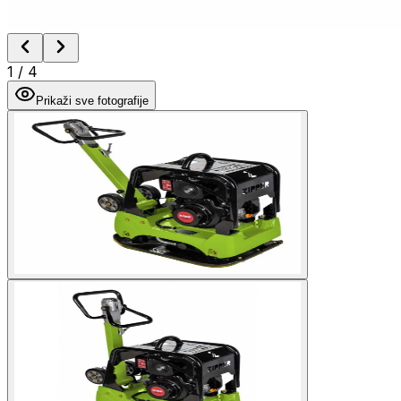
1
/
4
Prikaži sve fotografije