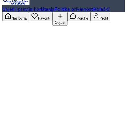
Uvjeti i pravila korištenja
Politika privatnosti
Kolačići
Naslovna
Favoriti
Poruke
Profil
Objavi