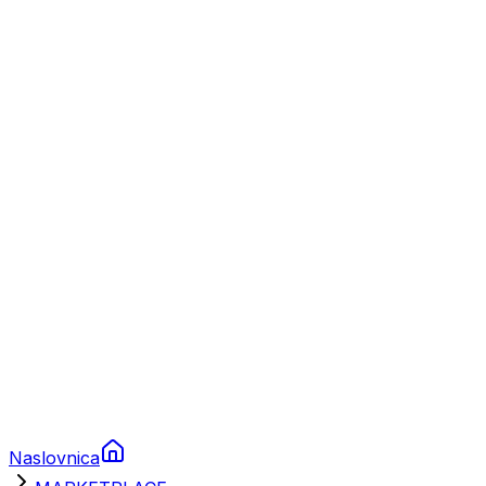
Nautika
Plovila
Charter
Prikolice za plovila
Brodski rezervni dijelovi
Nautička oprema
Brodski motori
Turizam
Apartmani
Sobe
Kuće za odmor
Aranžmani
Naslovnica