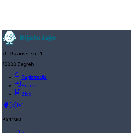
Ul. Buzinski krči 1
10000 Zagreb
Registracija
Prijava
Blog
Podrška