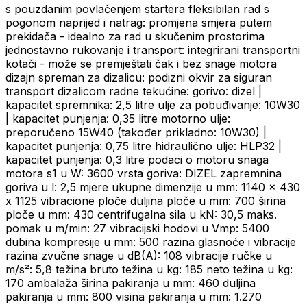
s pouzdanim povlačenjem startera fleksibilan rad s
pogonom naprijed i natrag: promjena smjera putem
prekidača - idealno za rad u skučenim prostorima
jednostavno rukovanje i transport: integrirani transportni
kotači - može se premještati čak i bez snage motora
dizajn spreman za dizalicu: podizni okvir za siguran
transport dizalicom radne tekućine: gorivo: dizel |
kapacitet spremnika: 2,5 litre ulje za pobuđivanje: 10W30
| kapacitet punjenja: 0,35 litre motorno ulje:
preporučeno 15W40 (također prikladno: 10W30) |
kapacitet punjenja: 0,75 litre hidraulično ulje: HLP32 |
kapacitet punjenja: 0,3 litre podaci o motoru snaga
motora s1 u W: 3600 vrsta goriva: DIZEL zapremnina
goriva u l: 2,5 mjere ukupne dimenzije u mm: 1140 x 430
x 1125 vibracione ploče duljina ploče u mm: 700 širina
ploče u mm: 430 centrifugalna sila u kN: 30,5 maks.
pomak u m/min: 27 vibracijski hodovi u Vmp: 5400
dubina kompresije u mm: 500 razina glasnoće i vibracije
razina zvučne snage u dB(A): 108 vibracije ručke u
m/s²: 5,8 težina bruto težina u kg: 185 neto težina u kg:
170 ambalaža širina pakiranja u mm: 460 duljina
pakiranja u mm: 800 visina pakiranja u mm: 1.270