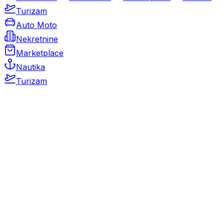
Turizam
Auto Moto
Nekretnine
Marketplace
Nautika
Turizam
Auto Moto
Rabljeni automobili
Novi automobili
Motocikli / motori
Gospodarska vozila
Rezervni dijelovi i oprema
Kamperi i kamp prikolice
Oldtimeri