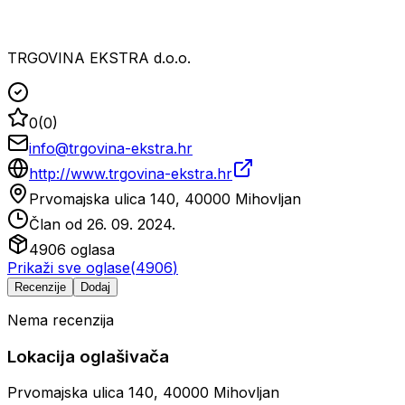
TRGOVINA EKSTRA d.o.o.
0
(
0
)
info@trgovina-ekstra.hr
http://www.trgovina-ekstra.hr
Prvomajska ulica 140, 40000 Mihovljan
Član od
26. 09. 2024.
4906
oglasa
Prikaži sve oglase
(
4906
)
Recenzije
Dodaj
Nema recenzija
Lokacija oglašivača
Prvomajska ulica 140, 40000 Mihovljan