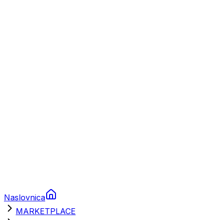
Plovila
Charter
Prikolice za plovila
Brodski rezervni dijelovi
Nautička oprema
Brodski motori
Turizam
Apartmani
Sobe
Kuće za odmor
Aranžmani
Naslovnica
MARKETPLACE