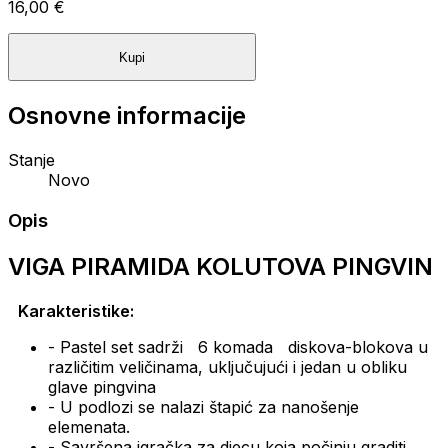
16,00 €
Kupi
Osnovne informacije
Stanje
Novo
Opis
VIGA PIRAMIDA KOLUTOVA PINGVIN
Karakteristike:
- Pastel set sadrži
6 komada
diskova-blokova u
različitim veličinama, uključujući i jedan u obliku
glave pingvina
- U podlozi se nalazi štapić za nanošenje
elemenata.
- Savršena igračka za djecu koja počinju graditi