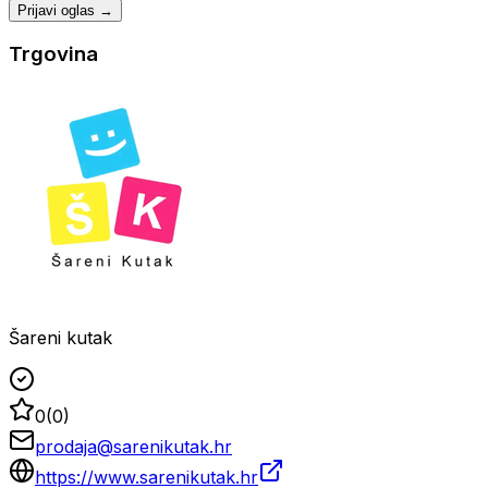
Prijavi oglas →
Trgovina
Šareni kutak
0
(
0
)
prodaja@sarenikutak.hr
https://www.sarenikutak.hr