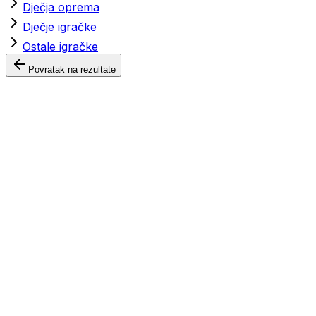
Dječja oprema
Dječje igračke
Ostale igračke
Povratak na rezultate