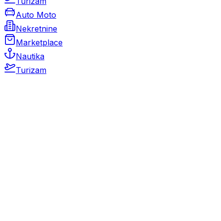
Turizam
Auto Moto
Nekretnine
Marketplace
Nautika
Turizam
Auto Moto
Rabljeni automobili
Novi automobili
Motocikli / motori
Gospodarska vozila
Rezervni dijelovi i oprema
Kamperi i kamp prikolice
Oldtimeri
Karambolirani automobili