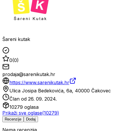
Šareni kutak
0
(
0
)
prodaja@sarenikutak.hr
https://www.sarenikutak.hr
Ulica Josipa Bedekovića, 6a, 40000 Čakovec
Član od
26. 09. 2024.
10279
oglasa
Prikaži sve oglase
(
10279
)
Recenzije
Dodaj
Nema recenzija