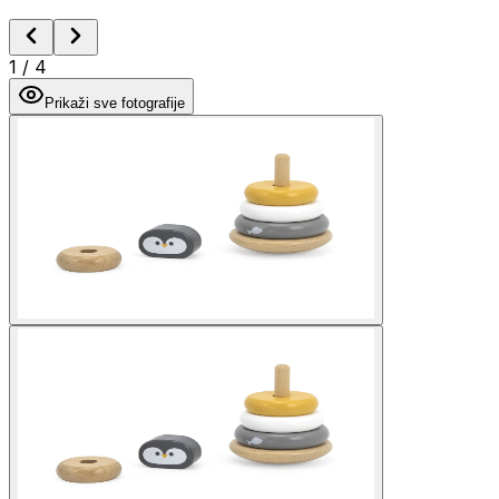
1
/
4
Prikaži sve fotografije