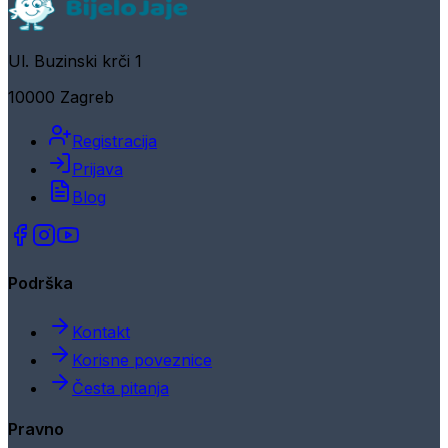
Ul. Buzinski krči 1
10000 Zagreb
Registracija
Prijava
Blog
Podrška
Kontakt
Korisne poveznice
Česta pitanja
Pravno