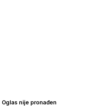
Nautička oprema
Brodski motori
Turizam
Apartmani
Sobe
Kuće za odmor
Aranžmani
Oglas nije pronađen