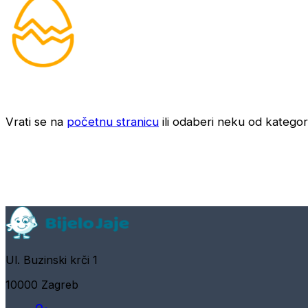
Vrati se na
početnu stranicu
ili odaberi neku od kategori
Ul. Buzinski krči 1
10000 Zagreb