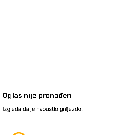
Apartmani
Sobe
Kuće za odmor
Aranžmani
Oglas nije pronađen
Izgleda da je napustio gnijezdo!