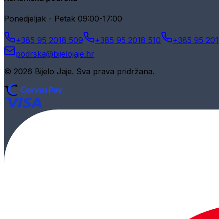
Ponedjeljak - Petak 09:00-17:00
+385 95 2018 509
+385 95 2018 510
+385 95 201
podrska@bijelojaje.hr
© 2026 Bijelo Jaje. Sva prava pridržana.