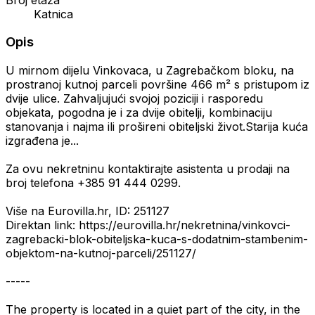
Katnica
Opis
U mirnom dijelu Vinkovaca, u Zagrebačkom bloku, na
prostranoj kutnoj parceli površine 466 m² s pristupom iz
dvije ulice. Zahvaljujući svojoj poziciji i rasporedu
objekata, pogodna je i za dvije obitelji, kombinaciju
stanovanja i najma ili prošireni obiteljski život.Starija kuća
izgrađena je...
Za ovu nekretninu kontaktirajte asistenta u prodaji na
broj telefona +385 91 444 0299.
Više na Eurovilla.hr, ID: 251127
Direktan link: https://eurovilla.hr/nekretnina/vinkovci-
zagrebacki-blok-obiteljska-kuca-s-dodatnim-stambenim-
objektom-na-kutnoj-parceli/251127/
-----
The property is located in a quiet part of the city, in the