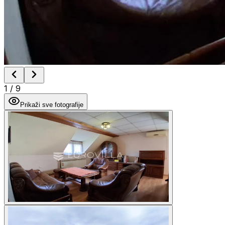
1
/
9
Prikaži sve fotografije