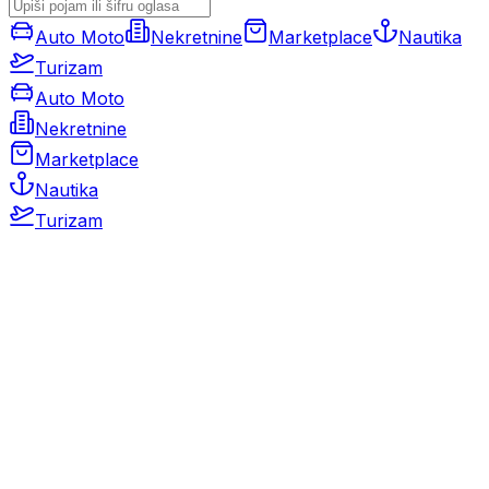
Auto Moto
Nekretnine
Marketplace
Nautika
Turizam
Auto Moto
Nekretnine
Marketplace
Nautika
Turizam
Auto Moto
Rabljeni automobili
Novi automobili
Motocikli / motori
Gospodarska vozila
Rezervni dijelovi i oprema
Kamperi i kamp prikolice