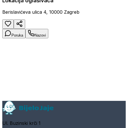
Lokacija oglašivača
Berislavićeva ulica 4, 10000 Zagreb
Poruka
Nazovi
Ul. Buzinski krči 1