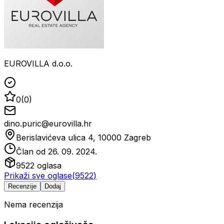
EUROVILLA d.o.o.
0
(
0
)
dino.puric@eurovilla.hr
Berislavićeva ulica 4, 10000 Zagreb
Član od
26. 09. 2024.
9522
oglasa
Prikaži sve oglase
(
9522
)
Recenzije
Dodaj
Nema recenzija