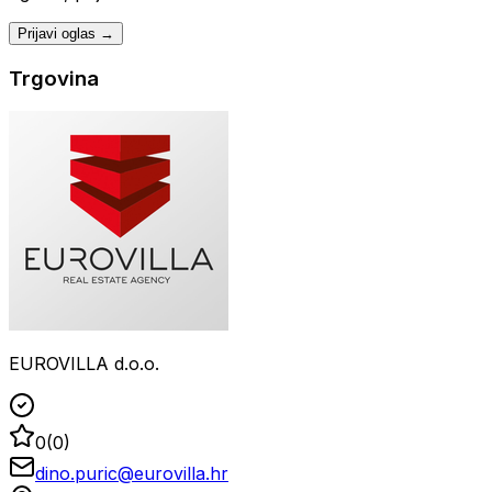
Prijavi oglas →
Trgovina
EUROVILLA d.o.o.
0
(
0
)
dino.puric@eurovilla.hr