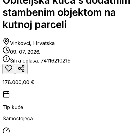
Obiteljska kuća s dodatnim
stambenim objektom na
kutnoj parceli
Vinkovci, Hrvatska
09. 07. 2026.
Šifra oglasa:
74116210219
178.000,00 €
Tip kuće
Samostojeća