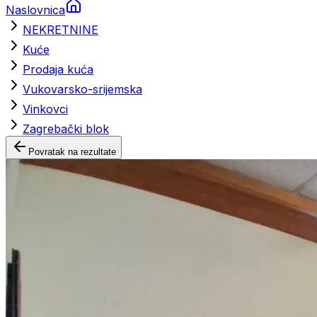
Naslovnica
NEKRETNINE
Kuće
Prodaja kuća
Vukovarsko-srijemska
Vinkovci
Zagrebački blok
Povratak na rezultate