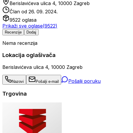
Berislavićeva ulica 4, 10000 Zagreb
Član od
26. 09. 2024.
9522
oglasa
Prikaži sve oglase
(
9522
)
Recenzije
Dodaj
Nema recenzija
Lokacija oglašivača
Berislavićeva ulica 4, 10000 Zagreb
Pošalji poruku
Nazovi
Pošalji e-mail
Trgovina