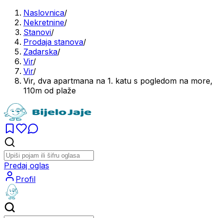
Naslovnica
/
Nekretnine
/
Stanovi
/
Prodaja stanova
/
Zadarska
/
Vir
/
Vir
/
Vir, dva apartmana na 1. katu s pogledom na more,
110m od plaže
Predaj oglas
Profil