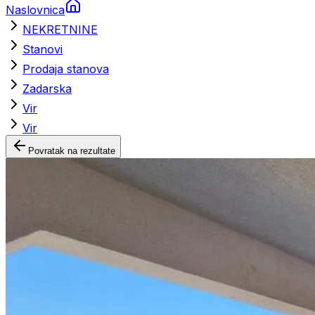
Naslovnica
NEKRETNINE
Stanovi
Prodaja stanova
Zadarska
Vir
Vir
Povratak na rezultate