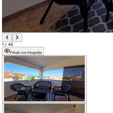
1
/
46
Prikaži sve fotografije