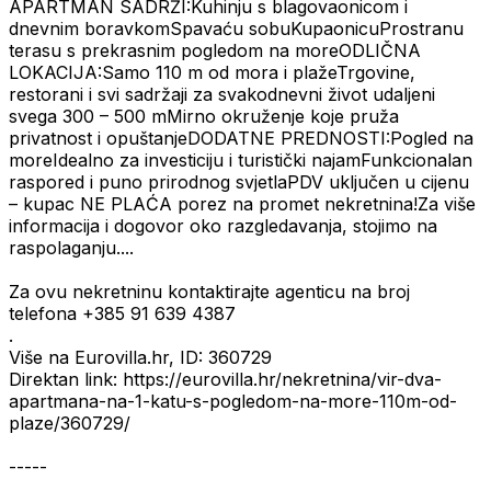
APARTMAN SADRŽI:Kuhinju s blagovaonicom i
dnevnim boravkomSpavaću sobuKupaonicuProstranu
terasu s prekrasnim pogledom na moreODLIČNA
LOKACIJA:Samo 110 m od mora i plažeTrgovine,
restorani i svi sadržaji za svakodnevni život udaljeni
svega 300 – 500 mMirno okruženje koje pruža
privatnost i opuštanjeDODATNE PREDNOSTI:Pogled na
moreIdealno za investiciju i turistički najamFunkcionalan
raspored i puno prirodnog svjetlaPDV uključen u cijenu
– kupac NE PLAĆA porez na promet nekretnina!Za više
informacija i dogovor oko razgledavanja, stojimo na
raspolaganju....
Za ovu nekretninu kontaktirajte agenticu na broj
telefona +385 91 639 4387
.
Više na Eurovilla.hr, ID: 360729
Direktan link: https://eurovilla.hr/nekretnina/vir-dva-
apartmana-na-1-katu-s-pogledom-na-more-110m-od-
plaze/360729/
-----