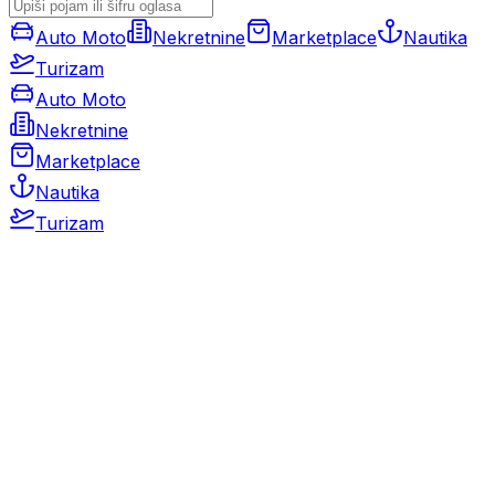
Auto Moto
Nekretnine
Marketplace
Nautika
Turizam
Auto Moto
Nekretnine
Marketplace
Nautika
Turizam
Auto Moto
Rabljeni automobili
Novi automobili
Motocikli / motori
Gospodarska vozila
Rezervni dijelovi i oprema
Kamperi i kamp prikolice