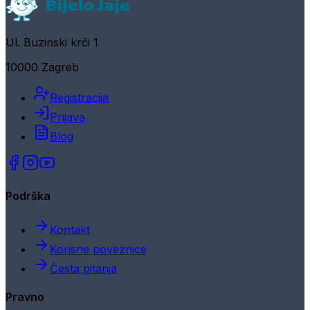
Ul. Buzinski krči 1
10000 Zagreb
Registracija
Prijava
Blog
Podrška
Kontakt
Korisne poveznice
Česta pitanja
Pravno