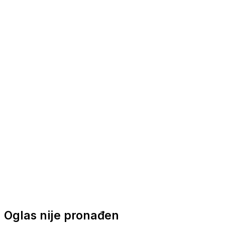
Nautička oprema
Brodski motori
Turizam
Apartmani
Sobe
Kuće za odmor
Aranžmani
Oglas nije pronađen