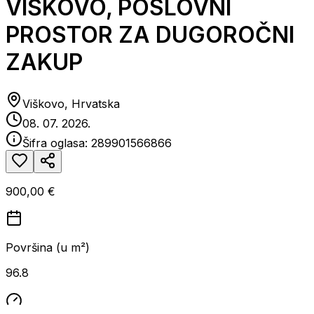
VIŠKOVO, POSLOVNI
PROSTOR ZA DUGOROČNI
ZAKUP
Viškovo, Hrvatska
08. 07. 2026.
Šifra oglasa:
289901566866
900,00 €
Površina (u m²)
96.8