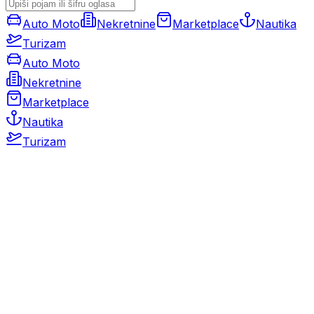
Auto Moto
Nekretnine
Marketplace
Nautika
Turizam
Auto Moto
Nekretnine
Marketplace
Nautika
Turizam
Auto Moto
Rabljeni automobili
Novi automobili
Motocikli / motori
Gospodarska vozila
Rezervni dijelovi i oprema
Kamperi i kamp prikolice