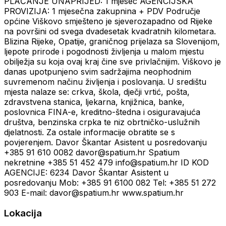
PLAĆANJE UNAPRIJED: 1 mjesec AGENCIJSKA
PROVIZIJA: 1 mjesečna zakupnina + PDV Područje
općine Viškovo smješteno je sjeverozapadno od Rijeke
na površini od svega dvadesetak kvadratnih kilometara.
Blizina Rijeke, Opatije, graničnog prijelaza sa Slovenijom,
ljepote prirode i pogodnosti življenja u malom mjestu
obilježja su koja ovaj kraj čine sve privlačnijim. Viškovo je
danas upotpunjeno svim sadržajima neophodnim
suvremenom načinu življenja i poslovanja. U središtu
mjesta nalaze se: crkva, škola, dječji vrtić, pošta,
zdravstvena stanica, ljekarna, knjižnica, banke,
poslovnica FINA-e, kreditno-štedna i osiguravajuća
društva, benzinska crpka te niz obrtničko-uslužnih
djelatnosti. Za ostale informacije obratite se s
povjerenjem. Davor Škantar Asistent u posredovanju
+385 91 610 0082 davor@spatium.hr Spatium
nekretnine +385 51 452 479 info@spatium.hr ID KOD
AGENCIJE: 6234 Davor Škantar Asistent u
posredovanju Mob: +385 91 6100 082 Tel: +385 51 272
903 E-mail: davor@spatium.hr www.spatium.hr
Lokacija