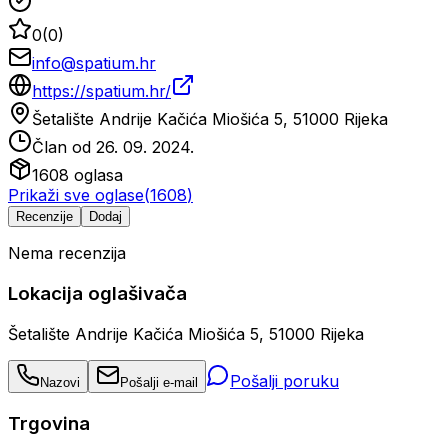
0
(
0
)
info@spatium.hr
https://spatium.hr/
Šetalište Andrije Kačića Miošića 5, 51000 Rijeka
Član od
26. 09. 2024.
1608
oglasa
Prikaži sve oglase
(
1608
)
Recenzije
Dodaj
Nema recenzija
Lokacija oglašivača
Šetalište Andrije Kačića Miošića 5, 51000 Rijeka
Pošalji poruku
Nazovi
Pošalji e-mail
Trgovina