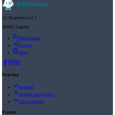
Ul. Buzinski krči 1
10000 Zagreb
Registracija
Prijava
Blog
Podrška
Kontakt
Korisne poveznice
Česta pitanja
Pravno