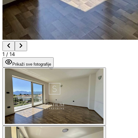
1
/
14
Prikaži sve fotografije