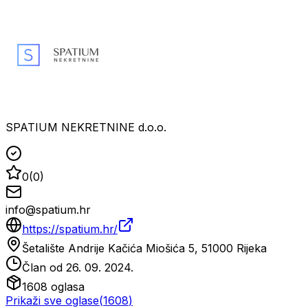
SPATIUM NEKRETNINE d.o.o.
0
(
0
)
info@spatium.hr
https://spatium.hr/
Šetalište Andrije Kačića Miošića 5, 51000 Rijeka
Član od
26. 09. 2024.
1608
oglasa
Prikaži sve oglase
(
1608
)