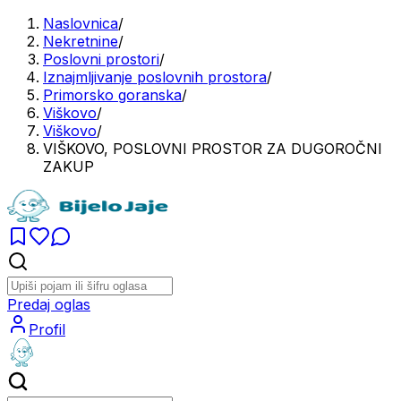
Naslovnica
/
Nekretnine
/
Poslovni prostori
/
Iznajmljivanje poslovnih prostora
/
Primorsko goranska
/
Viškovo
/
Viškovo
/
VIŠKOVO, POSLOVNI PROSTOR ZA DUGOROČNI
ZAKUP
Predaj oglas
Profil