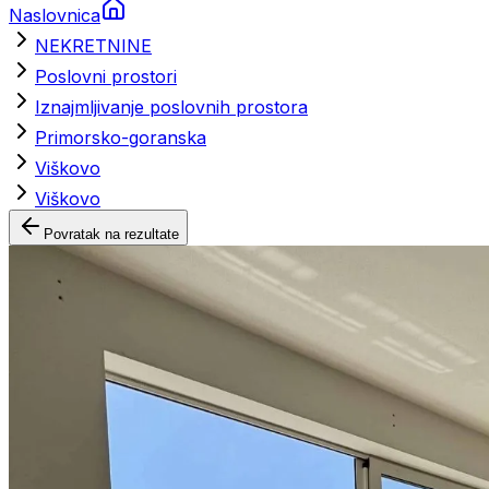
Naslovnica
NEKRETNINE
Poslovni prostori
Iznajmljivanje poslovnih prostora
Primorsko-goranska
Viškovo
Viškovo
Povratak na rezultate